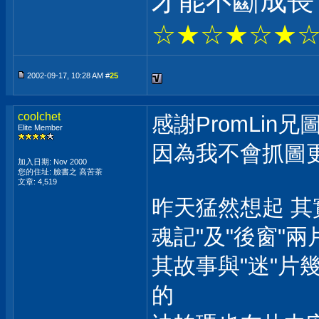
才能不斷成長
☆★☆★☆★
2002-09-17, 10:28 AM #
25
coolchet
感謝PromLin
Elite Member
因為我不會抓圖
加入日期: Nov 2000
您的住址: 臉書之 高苦茶
文章: 4,519
昨天猛然想起 其
魂記"及"後窗"兩
其故事與"迷"片
的