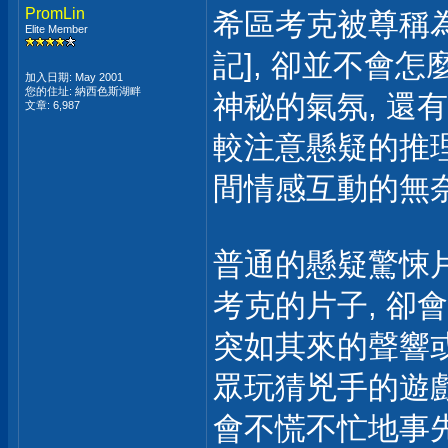
PromLin
希區考克被尊稱為
Elite Member
記], 卻並不會
加入日期: May 2001
您的住址: 納西色斯湖畔
神秘的氣氛, 還
文章: 6,987
較注意懸疑的推理
間情感互動的無奈
普通的懸疑驚悚片
考克的片子, 卻
突如其來的聲響或
眾玩猜兇手的遊戲
會不慌不忙地事先