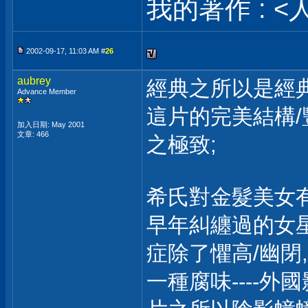
我的著作 : <
2002-09-17, 11:03 AM #
26
aubrey
經典之所以是經典,
Advance Member
這片的完美結構/
加入日期: May 2001
文章: 466
之極致;
希氏對金髮美女
早年糾纏過的女星vera 
症除了懼高/幽閉,
一種腐味----外