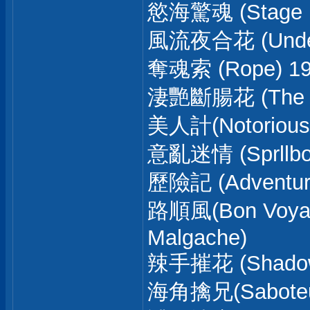
慾海驚魂 (Stage Fr
風流夜合花 (Under 
奪魂索 (Rope) 1
淒艷斷腸花 (The Pa
美人計(Notorious
意亂迷情 (Sprllbo
歷險記 (Adventu
路順風(Bon Voy
Malgache)
辣手摧花 (Shadow 
海角擒兄(Saboteur)