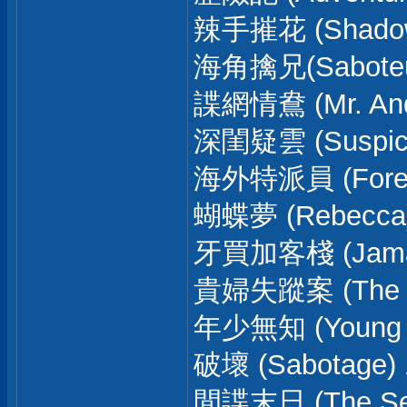
辣手摧花 (Shadow 
海角擒兄(Saboteu
諜網情鴦 (Mr. And 
深閨疑雲 (Suspici
海外特派員 (Foreig
蝴蝶夢 (Rebecca)
牙買加客棧 (Jamaic
貴婦失蹤案 (The La
年少無知 (Young A
破壞 (Sabotage) 
間諜末日 (The Secr