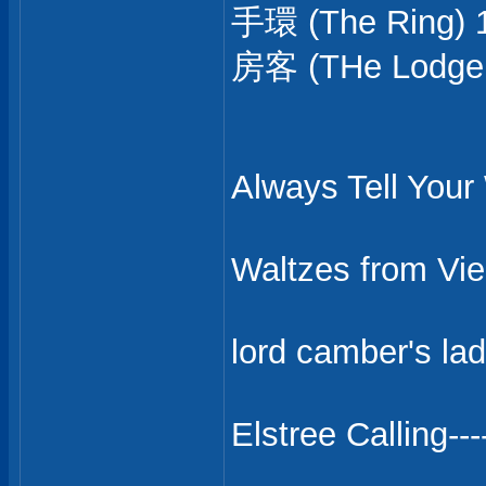
手環 (The Ring) 
房客 (THe Lodge
Always Tell Y
Waltzes from
lord camber's
Elstree Callin