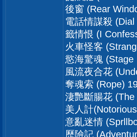
後窗 (Rear Windo
電話情謀殺 (Dial M.
籤情恨 (I Confess
火車怪客 (Stranger
慾海驚魂 (Stage Fr
風流夜合花 (Under 
奪魂索 (Rope) 1
淒艷斷腸花 (The Pa
美人計(Notorious
意亂迷情 (Sprllbo
歷險記 (Adventure