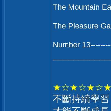
The Mountain
The Pleasure
Number 13----
___________
★☆★☆★☆
不斷持續學習