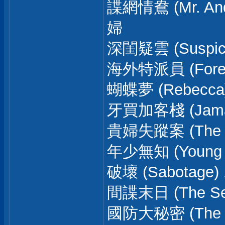
諜網情鴦 (Mr. And
婦
深閨疑雲 (Suspici
海外特派員 (Foreig
蝴蝶夢 (Rebecca)
牙買加客棧 (Jamaic
貴婦失蹤案 (The La
年少無知 (Young A
破壞 (Sabotage) 1
間諜末日 (The Secr
國防大秘密 (The 39