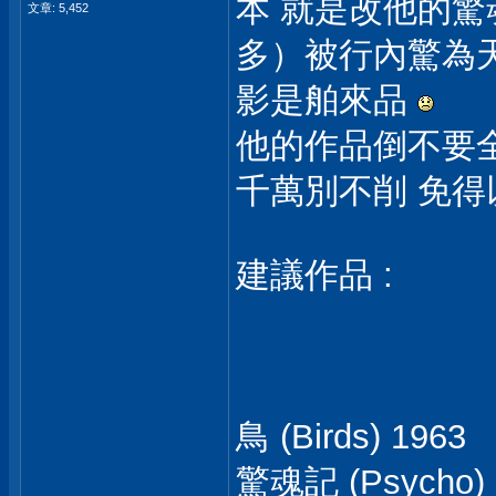
本 就是改他的驚
文章: 5,452
多）被行內驚為天
影是舶來品
他的作品倒不要全看
千萬別不削 免
建議作品 :
鳥 (Birds) 1963
驚魂記 (Psycho) 