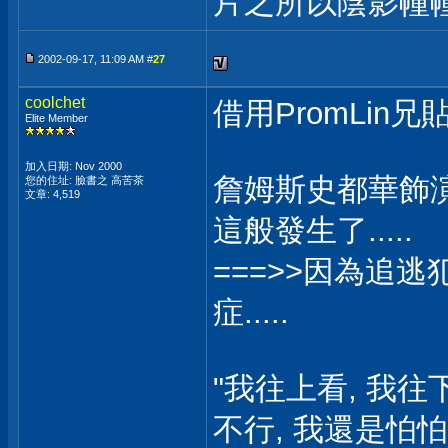
片之所以陰影幢幢-
2002-09-17, 11:09 AM #
27
coolchet
借用PromLin兄貼的
Elite Member
加入日期: Nov 2000
詹姆斯史都華飾演
您的住址: 臉書之 高苦茶
文章: 4,519
這般發生了.....
===>>因為追
症.....
"我往上看, 我往下看,
不行, 我還是怕怕...