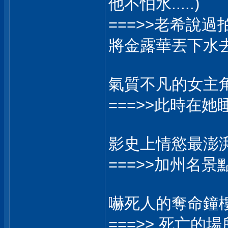
他不怕水.....)
===>>老希說
將金露華丟下水
氣質不凡的女主角 
===>>此時在她
影史上情慾最澎湃的
===>>加州名景
嚇死人的奪命鐘樓....
===>> 死亡的