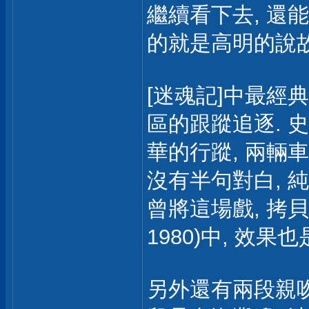
繼續看下去, 還
的就是高明的說故
[迷魂記]中最經
區的跟蹤追逐. 
華的行蹤, 兩輛
沒有半句對白, 
曾將這場戲, 拷貝到他
1980)中, 效果
另外還有兩段親吻