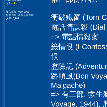
Elite Member
加入日期: May 2001
衝破鐵窗 (Torn Cu
您的住址: 納西色斯湖畔
文章: 6,987
電話情謀殺 (Dial M
=> 電話情殺案
籤情恨 (I Confess)
恨
歷險記 (Adventu
路順風(Bon Voy
Malgache)
=> 有三部: 救生艇(
Voyage, 1944),