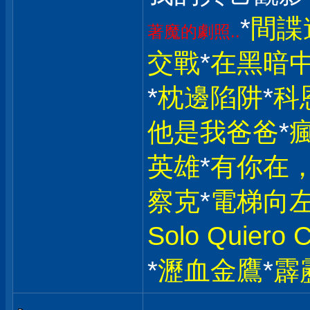
*
間諜
著魔的劇照..
交戰
*
在黑暗
*
枕邊陷阱
*
科
他是我爸爸
*
英雄
*
有你在，
察克
*
電梯向
Solo Quiero
*
瀝血金鷹
*
霹