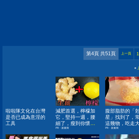
第4頁 共51頁
1
上一頁
«
啦啦隊文化在台灣
減肥首選，檸檬加
腹部脂肪的「
是否已成為意淫的
它，堅持一週，腰
星」找到了，
工具
細了，瘦到你懷疑
這幾物，吃走
PR・新素簡
PR・新素簡
人生
囊，瘦出小蠻