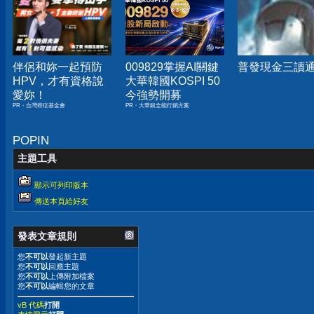
伴侶和妳一起預防
009829掌握AI關鍵
普發現金三讀
HPV，才有資格說
大華韓國KOSPI 50
愛妳！
今強勢開募
PR・台灣癌症基金會
PR・大華銀全能行銷方案
POPIN
主題工具
顯示可列印版本
傳送本頁給好友
發表文章規則
您
不可以
發起新主題
您
不可以
回應主題
您
不可以
上傳附加檔案
您
不可以
編輯您的文章
vB 代碼
打開