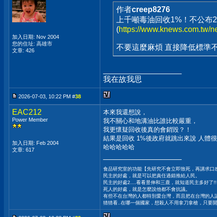
作者
creep8276
上千噸毒油回收1%！不公布
(
https://www.knews.com.tw
加入日期: Nov 2004
您的住址: 高雄市
不要這麼麻煩 直接降低標準
文章: 426
__________________
我在故我思
2026-07-03, 10:22 PM #
38
EAC212
本來我還想說，
Power Member
我不關心和地溝油比誰比較嚴重，
我更懷疑回收後真的會銷毀？！
結果是回收 1%後政府就跳出來說 人體
加入日期: Feb 2004
哈哈哈哈哈
文章: 617
__________________
食品研究室的功能【先研究不會立即致死，再講求口
民主的好處，就是可以把責任過錯推給人民。
民主的好處2....看看昱伸和三鹿，就知道民主多好了!!
死人的好處，就是怎麼說他都不會抗議。
有些不在台灣的人都特別愛台灣，而且把在台灣的人講的
猜猜看..在哪一個國家，想殺人不用拿刀拿槍，只要