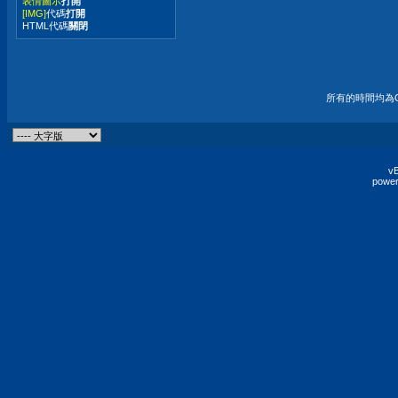
表情圖示
打開
[IMG]
代碼
打開
HTML代碼
關閉
所有的時間均為G
vB
power