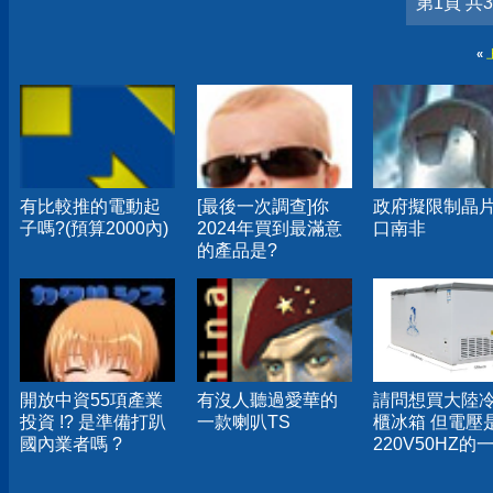
第1頁 共
«
有比較推的電動起
[最後一次調查]你
政府擬限制晶
子嗎?(預算2000內)
2024年買到最滿意
口南非
的產品是?
開放中資55項產業
有沒人聽過愛華的
請問想買大陸
投資 !? 是準備打趴
一款喇叭TS
櫃冰箱 但電壓
國內業者嗎 ?
220V50HZ的
問題