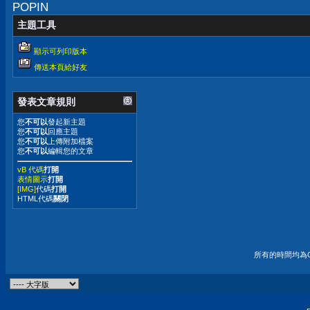
POPIN
主題工具
顯示可列印版本
傳送本頁給好友
發表文章規則
您
不可以
發起新主題
您
不可以
回應主題
您
不可以
上傳附加檔案
您
不可以
編輯您的文章
vB 代碼
打開
表情圖示
打開
[IMG]
代碼
打開
HTML代碼
關閉
所有的時間均為G