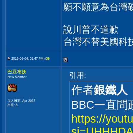
願不願意為台灣
說川普不道歉
台灣不替美國科
2026-06-04, 03:47 PM #
36
巴豆布妖
引用:
New Member
作者
銀鐵人
BBC一直
加入日期: Apr 2017
文章: 8
https://you
si=UHHHDA