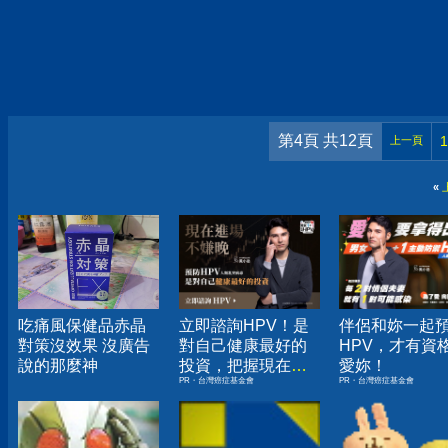
第4頁 共12頁
1
上一頁
«
吃痛風保健品赤晶
立即諮詢HPV！是
伴侶和妳一起
對策沒效果 沒廣告
對自己健康最好的
HPV，才有資
說的那麼神
投資，把握現在不
愛妳！
PR・台灣癌症基金會
PR・台灣癌症基金會
嫌晚！