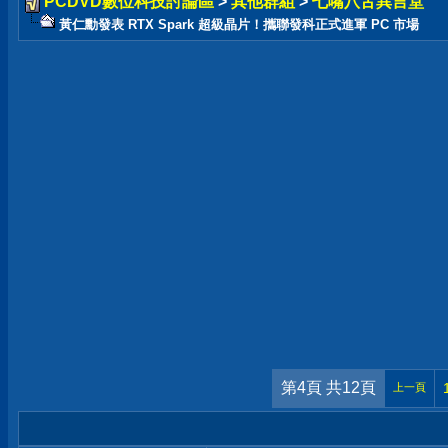
PCDVD數位科技討論區
>
其他群組
>
七嘴八舌異言堂
黃仁勳發表 RTX Spark 超級晶片！攜聯發科正式進軍 PC 市場
第4頁 共12頁
上一頁