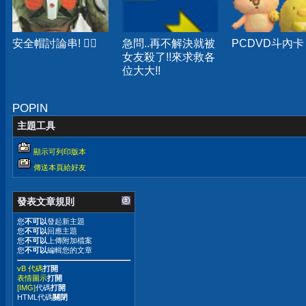
安全帽討論串! ‍
急問..再不解決就被
PCDVD斗內卡
女友殺了!!來求救各
位大大!!
POPIN
主題工具
顯示可列印版本
傳送本頁給好友
發表文章規則
您
不可以
發起新主題
您
不可以
回應主題
您
不可以
上傳附加檔案
您
不可以
編輯您的文章
vB 代碼
打開
表情圖示
打開
[IMG]
代碼
打開
HTML代碼
關閉