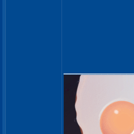
___________