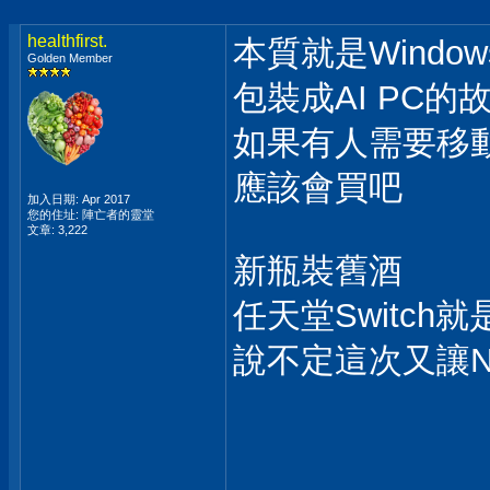
healthfirst.
本質就是Windows
Golden Member
包裝成AI PC的
如果有人需要移動
應該會買吧
加入日期: Apr 2017
您的住址: 陣亡者的靈堂
文章: 3,222
新瓶裝舊酒
任天堂Switch
說不定這次又讓