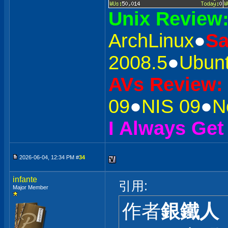
Unix Review
ArchLinux
●
S
2008.5
●
Ubunt
AVs Review:
09
●
NIS 09
●
N
I Always Get
2026-06-04, 12:34 PM #
34
infante
引用:
Major Member
作者
銀鐵人