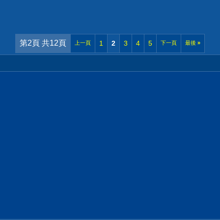
第2頁 共12頁
1
2
3
4
5
上一頁
下一頁
最後
»