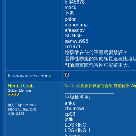
hill45678
rcack
卜派
polor
manoerina
afeaanpv
SUNGF
samwu995
cd1971
垃圾敢在任何平臺罵習禁評？
選擇性辦案的糾察隊長這種比垃圾
對論壇實際危害性可能還更大。
2026-06-02, 07:35 PM #
12
Hermit Crab
Nvidia 正與反作弊廠商合作 有望解決 Wi
Golden Member
__________________
垃圾桶名單:
ankk
加入日期: Oct 2017
chumowu
您的住址: 象山公園
cp03
文章: 2,893
jeffk
LDSKING
LDSKING II
leeking