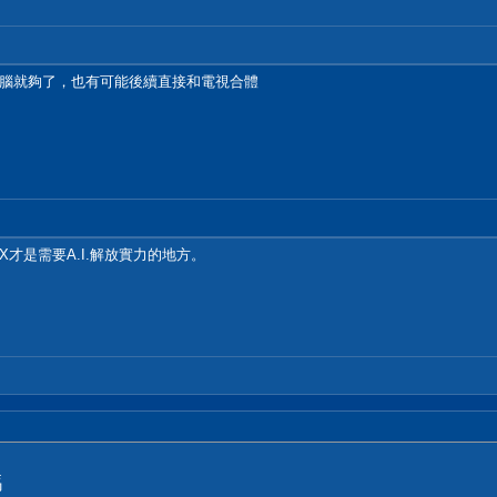
腦就夠了，也有可能後續直接和電視合體
X才是需要A.I.解放實力的地方。
嗎