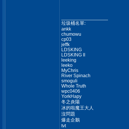
__________________
垃圾桶名單:
ankk
chumowu
cp03
jeffk
LDSKING
LDSKING II
leeking
leeko
MyChris
River Spinach
smoguli
Whole Truth
wpc0406
YorkHapy
冬之炎陽
冰的啦魔王大人
沒問題
爆走企鵝
tvt