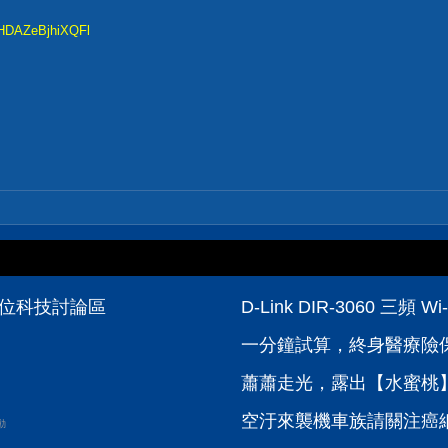
HHDAZeBjhiXQFl
數位科技討論區
D-Link DIR-3060 
一分鐘試算，終身醫療險
蕭蕭走光，露出【水蜜桃】
空汙來襲機車族請關注癌
動