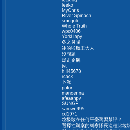
leeko
MyChris
River Spinach
smoguli
Whole Truth
wpc0406
YorkHapy
冬之炎陽
冰的啦魔王大人
沒問題
爆走企鵝
tvt
hill45678
rcack
卜派
polor
manoerina
afeaanpv
SUNGF
samwu995
cd1971
垃圾敢在任何平臺罵習禁評？
選擇性辦案的糾察隊長這種比垃圾