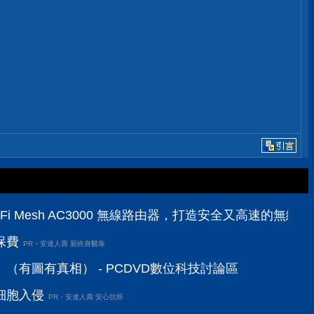
三頻 Wi-Fi Mesh AC3000 無線路由器，打造安全又高速的無
保費
PR・安達人壽 新終身醫靠
（有圖有真相） - PCDVD數位科技討論區
細胞入侵
PR・安達人壽 安心抗癌