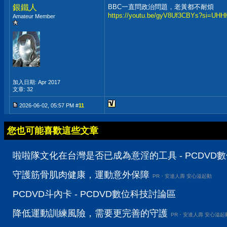
銀鐵人
BBC一直問政治問題，老黃都不耐煩
https://youtu.be/gyV8Uf3CBYs?si=UH
Amateur Member
加入日期: Apr 2017
文章: 32
2026-06-02, 05:57 PM #
11
您也可能喜歡這些文章
啦啦隊文化在台灣是否已成為意淫的工具 - PCDVD
守護筋骨肌肉健康，運動意外保障
PR・安達人壽 安心溢起動
PCDVD斗內卡 - PCDVD數位科技討論區
降低運動訓練風險，需要更完善的守護
PR・安達人壽 安心溢起