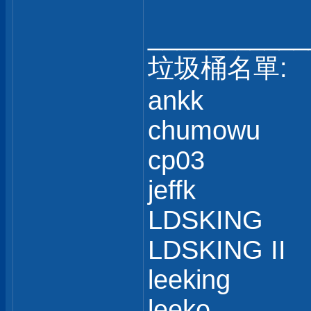
___________
垃圾桶名單:
ankk
chumowu
cp03
jeffk
LDSKING
LDSKING II
leeking
leeko