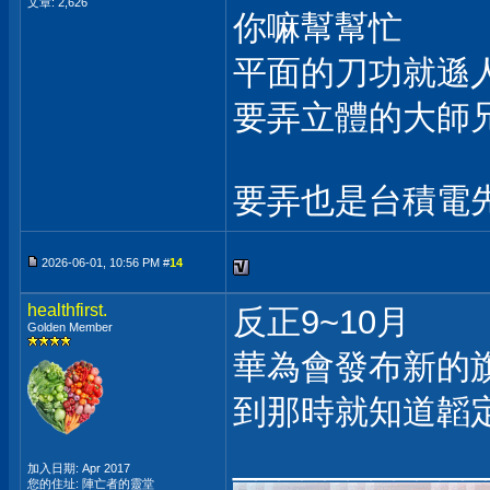
文章: 2,626
你嘛幫幫忙
平面的刀功就遜
要弄立體的大師兄
要弄也是台積電先
2026-06-01, 10:56 PM #
14
healthfirst.
反正9~10月
Golden Member
華為會發布新的
到那時就知道韜
___________
加入日期: Apr 2017
您的住址: 陣亡者的靈堂