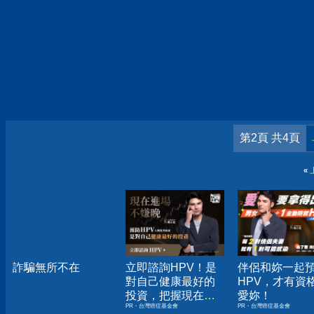
第2頁 共4頁
«
詐騙無所不在
立即諮詢HPV！是
伴侶和妳一起
對自己健康最好的
HPV，才有資
投資，把握現在不
愛妳！
PR・台灣癌症基金會
PR・台灣癌症基金會
嫌晚！