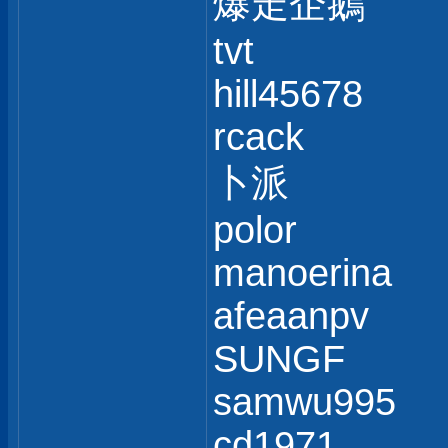
爆走企鵝
tvt
hill45678
rcack
卜派
polor
manoerina
afeaanpv
SUNGF
samwu995
cd1971