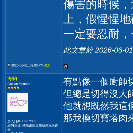
傷害的時候，
上，假惺惺地
一定要忍耐，
此文章於 2026-06-0
2026-06-01, 09:00 PM #
13
海豹
有點像一個廚師
Golden Member
但總是切得沒大
他就想既然我這
那我換切寶塔肉來
加入日期: Dec 2002
您的住址: 飛機跟捷運在窗外跑來跑
去...