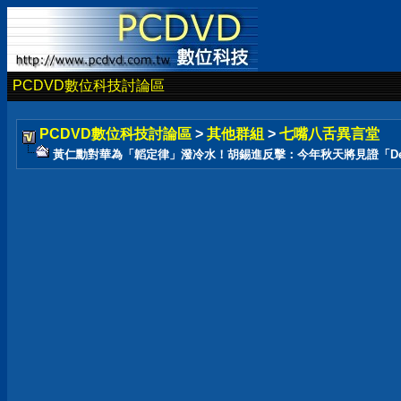
PCDVD數位科技討論區
PCDVD數位科技討論區
>
其他群組
>
七嘴八舌異言堂
黃仁勳對華為「韜定律」潑冷水！胡錫進反擊：今年秋天將見證「Dee