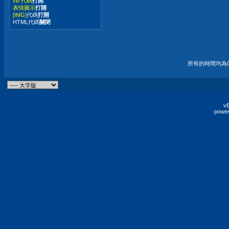
vB 代碼
打開
表情圖示
打開
[IMG]
代碼
打開
HTML代碼
關閉
所有的時間均為G
vB
power