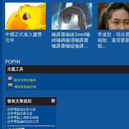
中國正式進入慶豐
嚙踝蕭嚙線Seed嚙
李遠哲：現在
元年
緯嚙碼嚙瑾嚙踝蕭
核能、還需要
嚙踝蕭嚙瞌嚙踝蕭
能...
芊H嚙瘡
POPIN
主題工具
顯示可列印版本
傳送本頁給好友
發表文章規則
您
不可以
發起新主題
您
不可以
回應主題
您
不可以
上傳附加檔案
您
不可以
編輯您的文章