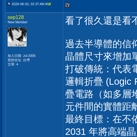
2026-06-02, 02:37 AM #
18
sep128
看了很久還是看
New Member
過去半導體的信
晶體尺寸來增加
加入日期: Jul 2005
您的住址: 台灣
文章: 4
打破傳統：代表
邏輯折疊 (Logi
疊電路（如多層
元件間的實體距
最終目標：在不
2031 年將高端