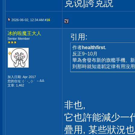
克说|誇克説
2026-06-02, 12:34 AM #
16
冰的啦魔王大人
引用:
Senior Member
作者
healthfirst.
反正9~10月
華為會發布新的旗艦手機、新
到那時就知道韜定律有用沒
加入日期: Apr 2017
您的住址: (╯-_-)╯ ~ ╩╩
文章: 1,462
非也,
它也許能減少一代
疊用, 某些狀況