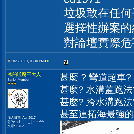
垃圾敢在任何
選擇性辦案的
對論壇實際危
2026-06-01, 08:10 PM #
11
冰的啦魔王大人
甚麼 ? 彎道超車?
Senior Member
甚麼? 水溝蓋跑法?
甚麼? 跨水溝跑法?
甚至連拓海最強的
加入日期: Apr 2017
您的住址: (╯-_-)╯ ~ ╩╩
文章: 1,462