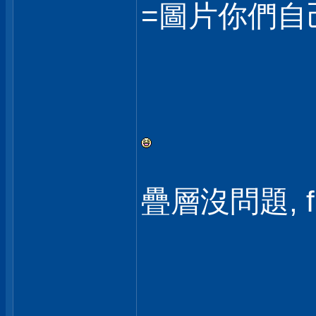
=圖片你們自
疊層沒問題, fl