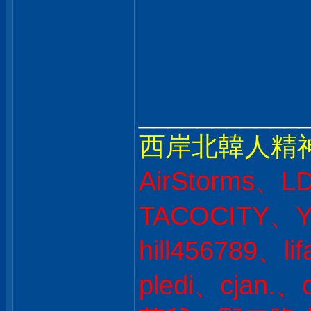
___________
西岸北韓人精
AirStorms、L
TACOCITY、Y
hill456789、l
pledi、cjan