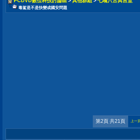
PCDVD數位科技討論區
>
其他群組
>
七嘴八舌異言堂
毒駕是不是快變成國安問題
第2頁 共21頁
上一