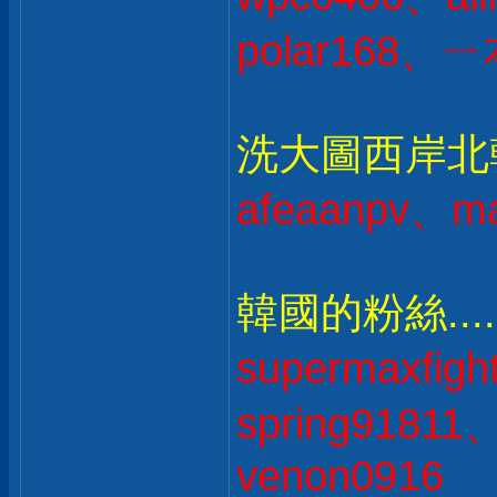
polar168、ㄧ
洗大圖西岸北韓人
afeaanpv、ma
韓國的粉絲....
supermaxfig
spring9181
venon0916