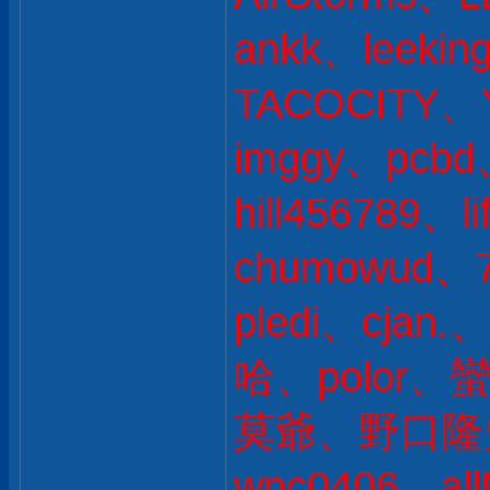
ankk、leekin
TACOCITY、
imggy、pcb
hill456789、li
chumowud、
pledi、cjan
哈、polor、蠻
莫爺、野口隆史 
wpc0406、all