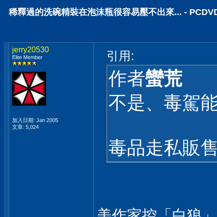
稀釋過的洗碗精裝在泡沫瓶很容易壓不出來... - PCD
jerry20530
引用:
Elite Member
作者
蠻荒
不是、毒駕
加入日期: Jan 2005
文章: 5,024
毒品走私販售
美作家控「白狼」