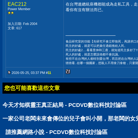
EAC212
在台灣連總統座機都能成為走私工具，走
Power Member
看你有沒有辦法而已。
加入日期: Feb 2004
文章: 617
__________________
食品研究室的功能【先研究不會立即致死，再講求口
民主的好處，就是可以把責任過錯推給人民。
民主的好處2....看看昱伸和三鹿，就知道民主多好了!!
死人的好處，就是怎麼說他都不會抗議。
有些不在台灣的人都特別愛台灣，而且把在台灣的人講的
猜猜看..在哪一個國家，想殺人不用拿刀拿槍，只要
2026-05-25, 03:37 PM #
11
您也可能喜歡這些文章
今天才知棋靈王真正結局 - PCDVD數位科技討論區
一家公司老闆未來會傳位的兒子會叫小開，那老闆的女兒呢
請推薦網路小說 - PCDVD數位科技討論區