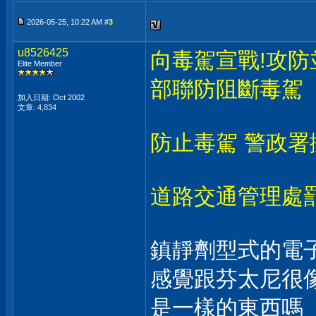
2026-05-25, 10:22 AM #
3
u8526425
向毒駕宣戰!攻防
Elite Member
部聯防阻斷毒駕
加入日期: Oct 2002
文章: 4,834
防止毒駕 警政
道路交通管理處罰
鎮靜劑型式的電
感覺跟芬太尼很
是一樣的東西嗎