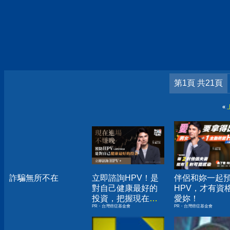
第1頁 共21頁
«
詐騙無所不在
立即諮詢HPV！是
伴侶和妳一起
對自己健康最好的
HPV，才有資
投資，把握現在不
愛妳！
PR・台灣癌症基金會
PR・台灣癌症基金會
嫌晚！