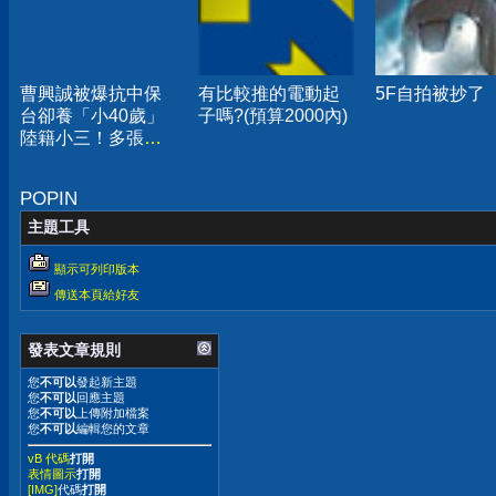
曹興誠被爆抗中保
有比較推的電動起
5F自拍被抄了
台卻養「小40歲」
子嗎?(預算2000內)
陸籍小三！多張親
密照曝
POPIN
主題工具
顯示可列印版本
傳送本頁給好友
發表文章規則
您
不可以
發起新主題
您
不可以
回應主題
您
不可以
上傳附加檔案
您
不可以
編輯您的文章
vB 代碼
打開
表情圖示
打開
[IMG]
代碼
打開