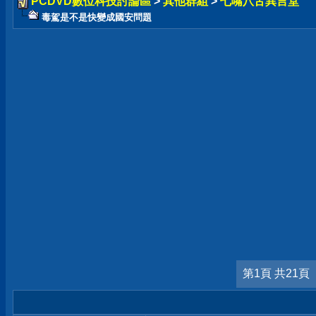
PCDVD數位科技討論區
>
其他群組
>
七嘴八舌異言堂
毒駕是不是快變成國安問題
第1頁 共21頁