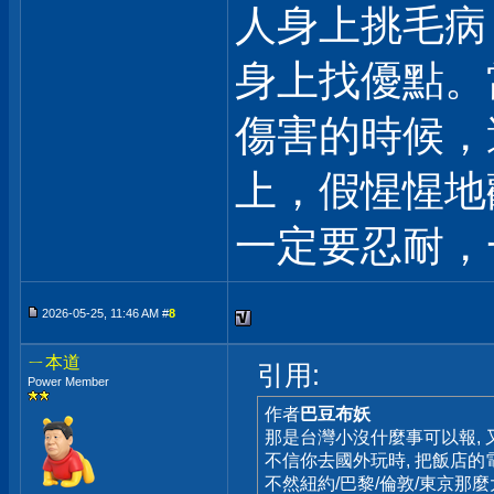
人身上挑毛病
身上找優點。
傷害的時候，
上，假惺惺地
一定要忍耐，
2026-05-25, 11:46 AM #
8
ㄧ本道
引用:
Power Member
作者
巴豆布妖
那是台灣小沒什麼事可以報, 又
不信你去國外玩時, 把飯店的
不然紐約/巴黎/倫敦/東京那麼