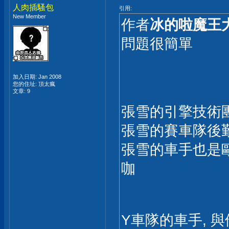
人肉插騷包
引用:
New Member
作者
冰的啦魔王
問題很簡單
加入日期: Jan 2008
您的住址: 頂太瘋
文章: 9
張雪的引擎技術
張雪的賽車隊後
張雪的車手也是歐
咖
Y車隊的車手, 