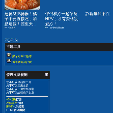
超神減肥神器！橘
伴侶和妳一起預防
詐騙無所不在
子不要直接吃，加
HPV，才有資格說
點這個！體重天天
愛妳！
PR・新素簡
PR・台灣癌症基金會
下降
POPIN
主題工具
顯示可列印版本
傳送本頁給好友
發表文章規則
您
不可以
發起新主題
您
不可以
回應主題
您
不可以
上傳附加檔案
您
不可以
編輯您的文章
vB 代碼
打開
表情圖示
打開
[IMG]
代碼
打開
HTML代碼
關閉