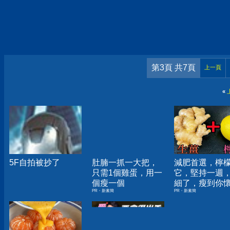
第3頁 共7頁
上一頁
«
5F自拍被抄了
肚腩一抓一大把，
減肥首選，檸
只需1個雞蛋，用一
它，堅持一週
個瘦一個
細了，瘦到你
PR・新素簡
PR・新素簡
人生