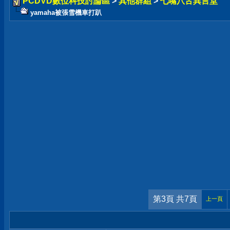
PCDVD數位科技討論區
>
其他群組
>
七嘴八舌異言堂
yamaha被張雪機車打趴
第3頁 共7頁
上一頁