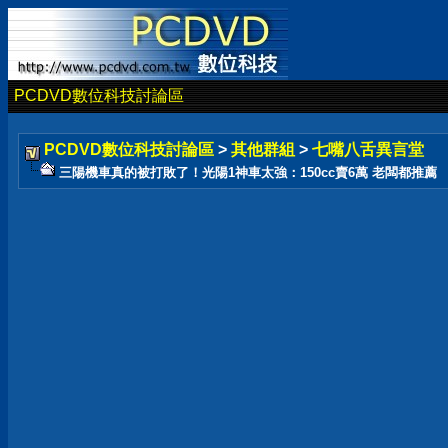
PCDVD數位科技討論區
PCDVD數位科技討論區
>
其他群組
>
七嘴八舌異言堂
三陽機車真的被打敗了！光陽1神車太強：150cc賣6萬 老闆都推薦