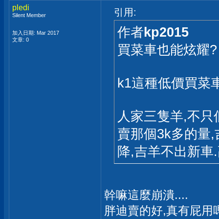
pledi
引用:
Silent Member
作者
kp2015
加入日期: Mar 2017
文章: 0
買菜車也能炫耀?
k1這種低價買菜
人家三隻羊,不只
賣那個3k多的量
降,吉羊不出新車
幹嘛這麼崩潰....
胖迪賣的好,真有屁用