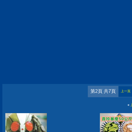
第2頁 共7頁
上一頁
«