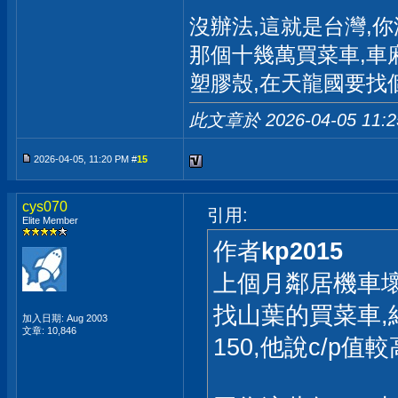
沒辦法,這就是台灣,
那個十幾萬買菜車,車
塑膠殼,在天龍國要找
此文章於 2026-04-05
11:
2026-04-05, 11:20 PM #
15
cys070
引用:
Elite Member
作者
kp2015
上個月鄰居機車壞
找山葉的買菜車,結
加入日期: Aug 2003
文章: 10,846
150,他說c/p值較