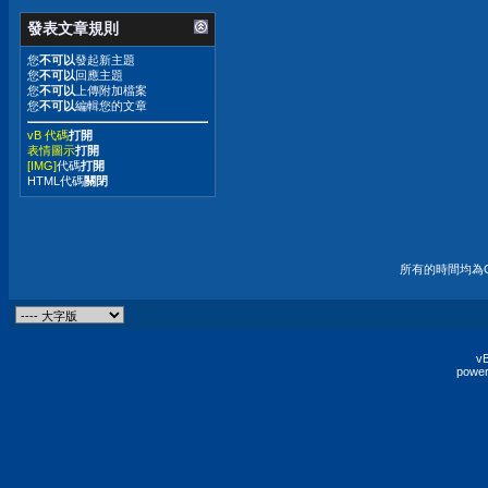
發表文章規則
您
不可以
發起新主題
您
不可以
回應主題
您
不可以
上傳附加檔案
您
不可以
編輯您的文章
vB 代碼
打開
表情圖示
打開
[IMG]
代碼
打開
HTML代碼
關閉
所有的時間均為G
vB
power