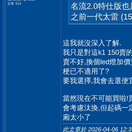
名流2.0特仕版
文章: 514
之前一代太雷 (1
這我就沒深入了解.
我只是對這k1 150
賣不好,換個led燈
梗已不適用了?
要我選擇,我會去選便宜
當然現在不可能買啦!
會考慮汰換,但起碼一定
廂太小了
此文章於 2026-04-06
12: