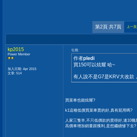
第2頁 共7頁
上一頁
kp2015
引用:
Power Member
作者
pledi
買150可以炫耀 哈~
加入日期: Apr 2015
文章: 514
有人說不是G7是KRV大改款
買菜車也能炫耀?
k1這種低價買菜車賣的好,真有屁用嗎?
人家三隻羊,不只低價款的賣得好,連10
高價車增加銷量跟獲利,是想繼續慘下去?