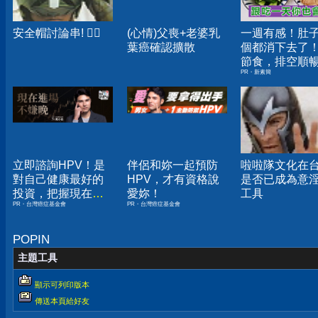
安全帽討論串! ‍
(心情)父喪+老婆乳
一週有感！肚
葉癌確認擴散
個都消下去了
節食，排空順
PR・新素簡
夠
立即諮詢HPV！是
伴侶和妳一起預防
啦啦隊文化在
對自己健康最好的
HPV，才有資格說
是否已成為意
投資，把握現在不
愛妳！
工具
PR・台灣癌症基金會
PR・台灣癌症基金會
嫌晚！
POPIN
主題工具
顯示可列印版本
傳送本頁給好友