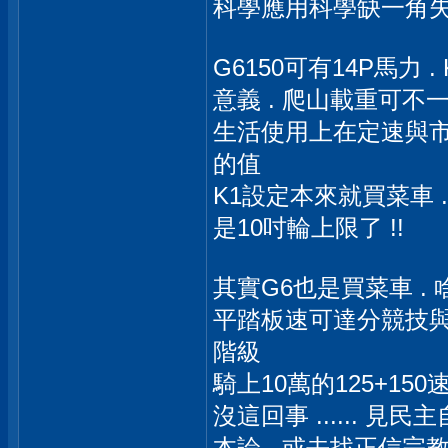
科學應用科學缺一角
G6150可有14P馬力 
意義 . 爬山載重可不
生活使用上在定速與市
的值
K1設定本來就買菜車 . 
是10吋輪上限了 !!
其實G6也是買菜車 .
平踏板速可達分競技與買菜
階級
騎上10萬的125+15
沒這回事 ...... 見
本論 . 或去找正信宗