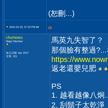
(恕刪...)
2026-03-25, 07:32 PM #
4
chumowu
馬英九失智了？
Major Member
那個臉有整過?.
加入日期: Apr 2017
文章: 151
https://www.no
返老還嬰兒肥
PS
1. 越看越像八炯..
2. 刮鬍子太乾