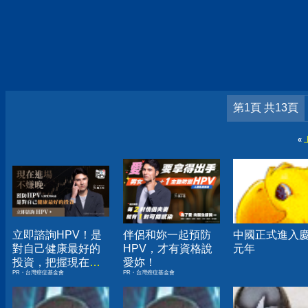
第1頁 共13頁
«
立即諮詢HPV！是
伴侶和妳一起預防
中國正式進入
對自己健康最好的
HPV，才有資格說
元年
投資，把握現在不
愛妳！
PR・台灣癌症基金會
PR・台灣癌症基金會
嫌晚！