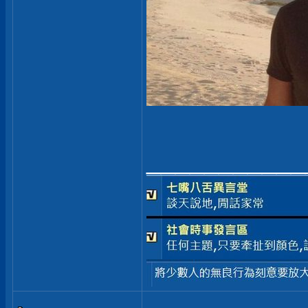
___________