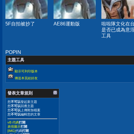
5F自拍被抄了
AE86運動版
啦啦隊文化在
是否已成為意
工具
POPIN
主題工具
顯示可列印版本
傳送本頁給好友
發表文章規則
您
不可以
發起新主題
您
不可以
回應主題
您
不可以
上傳附加檔案
您
不可以
編輯您的文章
vB 代碼
打開
表情圖示
打開
[IMG]
代碼
打開