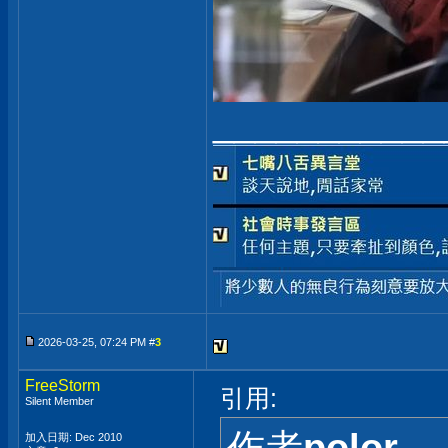
___________
2026-03-25, 07:24 PM #
3
FreeStorm
引用:
Silent Member
加入日期: Dec 2010