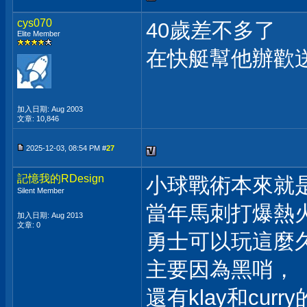
cys070
40歲差不多了
Elite Member
在快艇幫他辦歡
加入日期: Aug 2003
文章: 10,846
2025-12-03, 08:54 PM #
27
記憶我的RDesign
小球戰術本來就
Silent Member
當年馬刺打爆熱
加入日期: Aug 2013
文章: 0
勇士可以玩這麼
主要因為黑哨，
還有klay和cur