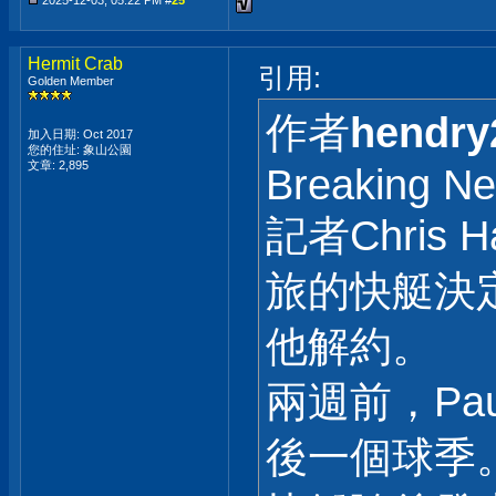
2025-12-03, 05:22 PM #
25
Hermit Crab
引用:
Golden Member
作者
hendry
加入日期: Oct 2017
您的住址: 象山公園
文章: 2,895
Breaking N
記者Chris
旅的快艇決定將
他解約。
兩週前，Pa
後一個球季