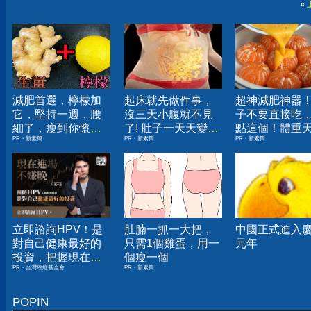
«
減肥首選，檸檬加
起床就先做件事，
超神減肥神器
它，堅持一週，腰
沒三天小腹就不見
子不要直接吃
細了，瘦到你懷疑
了! 肚子一天天變
點這個！體重
PR・新素簡
PR・新素簡
PR・新素簡
人生
小！
下降
立即諮詢HPV！是
肚腩一抓一大把，
中國正式進入
對自己健康最好的
只需1個雞蛋，用一
元年
投資，把握現在不
個瘦一個
PR・台灣癌症基金會
PR・新素簡
嫌晚！
POPIN