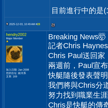
目前進行中的是(1
2025-12-03, 10:49 AM #
23
hendry2002
Breaking News🤯
Major Member
記者Chris H
Chris Paul
兩週前，Paul
加入日期: Jan 2008
快艇隨後發表聲明
您的住址: 銀河系
文章: 169
我們將與Chri
努力找到職業生涯
Chris是快艇