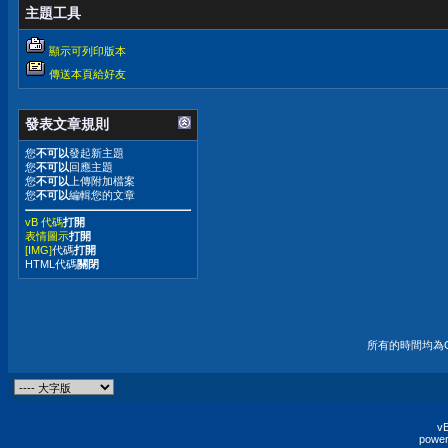
主題工具
顯示可列印版本
傳送本頁給好友
發表文章規則
您
不可以
發起新主題
您
不可以
回應主題
您
不可以
上傳附加檔案
您
不可以
編輯您的文章
vB 代碼
打開
表情圖示
打開
[IMG]
代碼
打開
HTML代碼
關閉
所有的時間均為G
vB
power