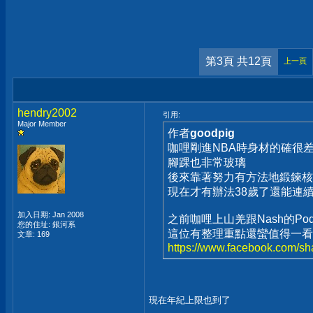
第3頁 共12頁
上一頁
hendry2002
引用:
Major Member
作者
goodpig
咖哩剛進NBA時身材的確很
腳踝也非常玻璃
後來靠著努力有方法地鍛鍊核
現在才有辦法38歲了還能連續
加入日期: Jan 2008
之前咖哩上山羌跟Nash的Po
您的住址: 銀河系
這位有整理重點還蠻值得一看
文章: 169
https://www.facebook.com/
現在年紀上限也到了