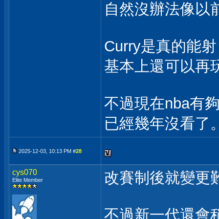
自然沒辦法像以
Curry是真的能
基本上還可以再
不過現在nba有
已經幾年沒看了
2025-12-03, 10:13 PM #
28
cys070
改賽制後就變更
Elite Member
不過新一代還會