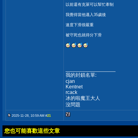
以前還有克萊可以幫忙牽制
我覺得當他邁入35歲後
速度下滑很嚴重
被守死也就得分下滑
__________________
我的封鎖名單:
cjan
Kentnet
rcack
冰的啦魔王大人
沒問題
2025-11-28, 10:59 AM #
21
您也可能喜歡這些文章