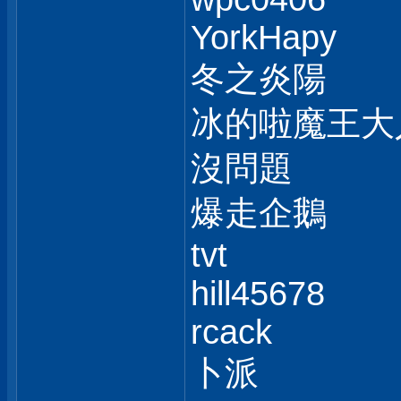
YorkHapy
冬之炎陽
冰的啦魔王大
沒問題
爆走企鵝
tvt
hill45678
rcack
卜派