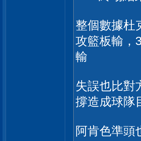
整個數據杜
攻籃板輸，
輸
失誤也比對方
撐造成球隊
阿肯色準頭