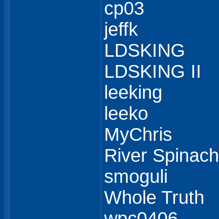
cp03
jeffk
LDSKING
LDSKING II
leeking
leeko
MyChris
River Spinach
smoguli
Whole Truth
wpc0406