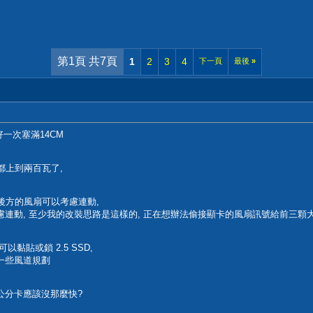
第1頁 共7頁
1
2
3
4
下一頁
最後
»
好一次塞滿14CM
都上到兩百瓦了,
正後方的風扇可以考慮連動,
慮連動, 至少我的改裝思路是這樣的, 正在想辦法偷接顯卡的風扇訊號給前三顆
以黏貼或鎖 2.5 SSD,
一些風道規劃
40公分卡應該沒那麼快?