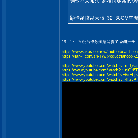
側板不要開孔, 參考伺服器的
顯卡越搞越大張, 32~38CM空
16、17、20公分機殼風扇開賣了 兩進
https://www.asus.com/tw/motherboard...on
https://lian-li.com/zh-TW/product/lancool-2
https://www.youtube.com/watch?v=mByO
https://www.youtube.com/watch?v=njGN5
https://www.youtube.com/watch?v=6sHLj
https://www.youtube.com/watch?v=4hzc