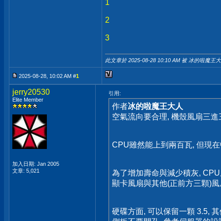
1
2
3
此文章於 2025-08-28
10:10 AM
被 冰的啦魔王大
2025-08-28, 10:02 AM #
1
jerry20530
引用:
Elite Member
作者
冰的啦魔王大人
空氣流向要合理, 機殼風扇三進三
CPU雖然能上到兩百瓦, 但現
加入日期: Jan 2005
文章: 5,021
為了增加壽命與減少積灰, CP
顯卡風扇與其他(正前方三顆)
硬碟方面, 可以保留一顆 3.5, 