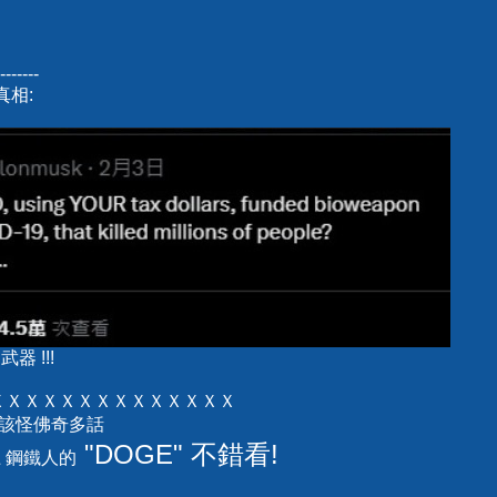
-------
真相:
器 !!!
ＸＸＸＸＸＸＸＸＸＸＸＸＸＸ
 都該怪佛奇多話
"DOGE" 不錯看!
上 鋼鐵人的