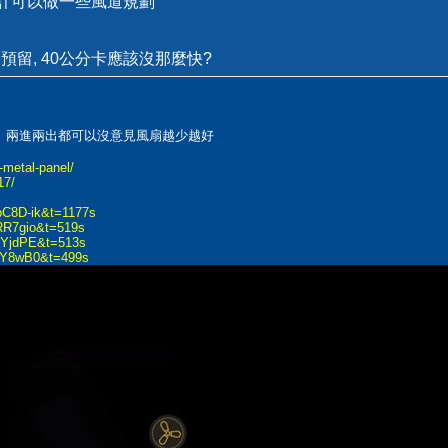
設計可以做一些風道規劃
間預留, 40公分卡應該沒那麼快?
一出、兩進兩出都可以沒意見風扇越少越好
-metal-panel/
17/
pC8D-ik&t=1177s
RR7gio&t=519s
KYjdPE&t=513s
AfY8wB0&t=499s