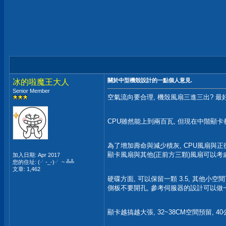
關於中型機殼設計的一點個人意見.
冰的啦魔王大人
Senior Member
空氣流向要合理, 機殼風扇三進三出? 最
CPU雖然能上到兩百瓦, 但現在中階顯卡
為了增加壽命與減少積灰, CPU風扇與
顯卡風扇與其他(正前方三顆)風扇可以考
加入日期: Apr 2017
您的住址: (╯-_-)╯ ~ ╩╩
文章: 1,462
硬碟方面, 可以保留一顆 3.5, 其他小空間可
側板不要開孔, 參考伺服器的設計可以做
顯卡越搞越大張, 32~38CM空間預留, 