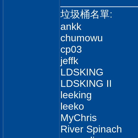
______________
垃圾桶名單:
ankk
chumowu
cp03
jeffk
LDSKING
LDSKING II
leeking
leeko
MyChris
River Spinach