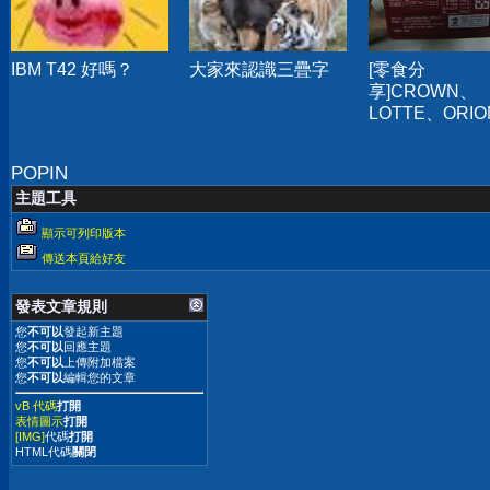
IBM T42 好嗎？
大家來認識三疊字
[零食分
享]CROWN、
LOTTE、ORIO
家巧克力派口
得
POPIN
主題工具
顯示可列印版本
傳送本頁給好友
發表文章規則
您
不可以
發起新主題
您
不可以
回應主題
您
不可以
上傳附加檔案
您
不可以
編輯您的文章
vB 代碼
打開
表情圖示
打開
[IMG]
代碼
打開
HTML代碼
關閉