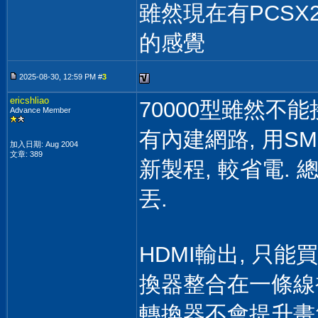
雖然現在有PCSX2
的感覺
2025-08-30, 12:59 PM #
3
ericshliao
70000型雖然不能
Advance Member
有內建網路, 用S
加入日期: Aug 2004
文章: 389
新製程, 較省電. 總
丟.
HDMI輸出, 只能
換器整合在一條線裡,
轉換器不會提升畫質