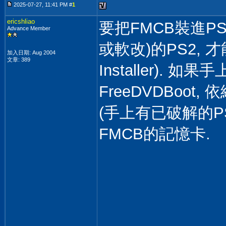
2025-07-27, 11:41 PM #
1
ericshliao
要把FMCB裝進P
Advance Member
或軟改)的PS2, 
加入日期: Aug 2004
文章: 389
Installer). 
FreeDVDBoot
(手上有已破解的P
FMCB的記憶卡.