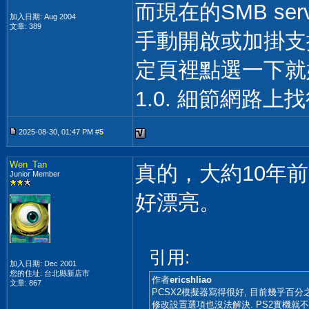
而現在的SMB ser
加入日期: Aug 2004
文章: 389
手動開啟或加掛支援
定頁裡點選一下就好.
1.0. 細節網路上找
2025-08-30, 01:47 PM #
5
Wen_Tan
真的，大約10年前用
Junior Member
好漂亮。
引用:
加入日期: Dec 2001
您的住址: 台北縣新店市
作者
ericshliao
文章: 867
PCSX2模擬器寫得很好, 目前幾乎百
修改設置選項也沒法解決. PS2實機就