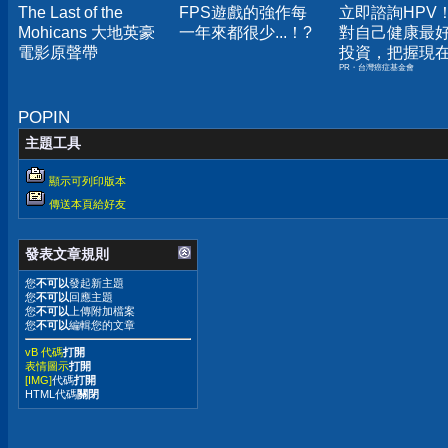
The Last of the
FPS遊戲的強作每
立即諮詢HPV
Mohicans 大地英豪
一年來都很少...！?
對自己健康最
電影原聲帶
投資，把握現
PR・台灣癌症基金會
嫌晚！
POPIN
主題工具
顯示可列印版本
傳送本頁給好友
發表文章規則
您
不可以
發起新主題
您
不可以
回應主題
您
不可以
上傳附加檔案
您
不可以
編輯您的文章
vB 代碼
打開
表情圖示
打開
[IMG]
代碼
打開
HTML代碼
關閉