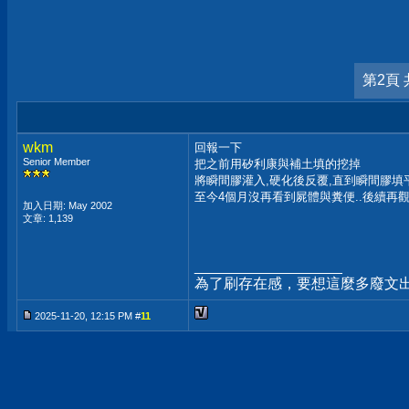
第2頁 
wkm
回報一下
Senior Member
把之前用矽利康與補土填的挖掉
將瞬間膠灌入,硬化後反覆,直到瞬間膠填
至今4個月沒再看到屍體與糞便..後續再
加入日期: May 2002
文章: 1,139
__________________
為了刷存在感，要想這麼多廢文
2025-11-20, 12:15 PM #
11