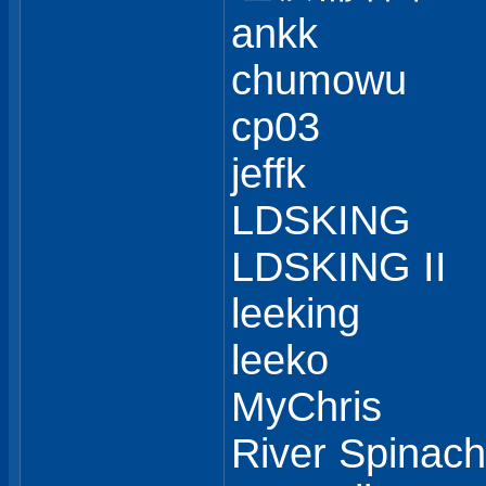
ankk
chumowu
cp03
jeffk
LDSKING
LDSKING II
leeking
leeko
MyChris
River Spinach