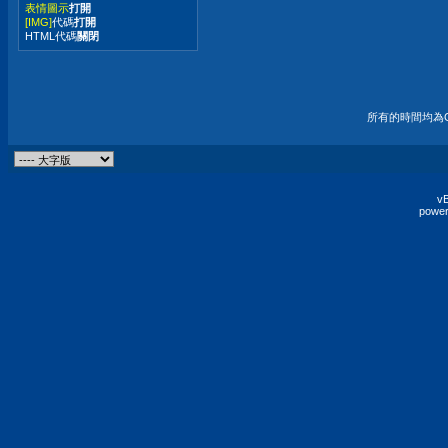
表情圖示
打開
[IMG]
代碼
打開
HTML代碼
關閉
所有的時間均為G
vB
power