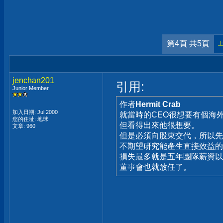
第4頁 共5頁
jenchan201
引用:
Junior Member
作者
Hermit Crab
加入日期: Jul 2000
就當時的CEO很想要有個海
您的住址: 地球
但看得出來他很想要。
文章: 960
但是必須向股東交代，所以先
不期望研究能產生直接效益的
損失最多就是五年團隊薪資以
董事會也就放任了。