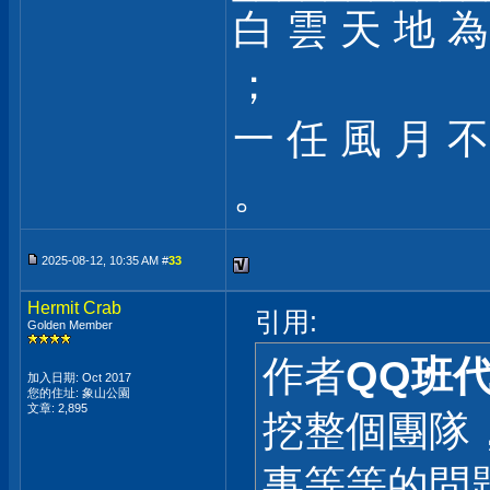
白 雲 天 地 為
；
一 任 風 月 不
。
2025-08-12, 10:35 AM #
33
Hermit Crab
引用:
Golden Member
作者
QQ班
加入日期: Oct 2017
您的住址: 象山公園
文章: 2,895
挖整個團隊
事等等的問