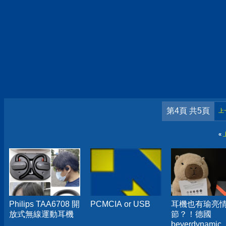
第4頁 共5頁
上
«
Philips TAA6708 開
PCMCIA or USB
耳機也有瑜亮
放式無線運動耳機
節？！德國
beyerdynamic