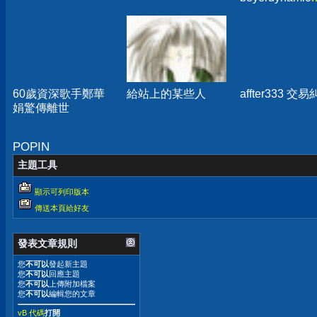
AMIRON 300
真無線藍牙耳
箱分享
60歲資深歌手鄭華
給站上的某些人
affter333 交
娟驚傳離世
POPIN
主題工具
顯示可列印版本
傳送本頁給好友
發表文章規則
您
不可以
發起新主題
您
不可以
回應主題
您
不可以
上傳附加檔案
您
不可以
編輯您的文章
vB 代碼
打開