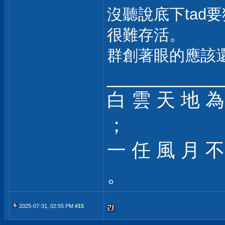
沒聽說底下tad
很難存活。
群創著眼的應該
___________
白 雲 天 地 為
；
一 任 風 月 不
。
2025-07-31, 02:55 PM #
15