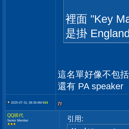
裡面 "Key Ma
是掛 Engla
這名單好像不包括監
還有 PA spea
2025-07-31, 08:36 AM #
14
QQ班代
引用:
Senior Member