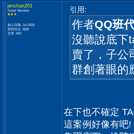
jenchan201
引用:
Junior Member
作者
QQ班
加入日期: Jul 2000
您的住址: 地球
文章: 960
沒聽說底下
賣了，子公
群創著眼的
在下也不確定 TAD 
這案例好像有吧!