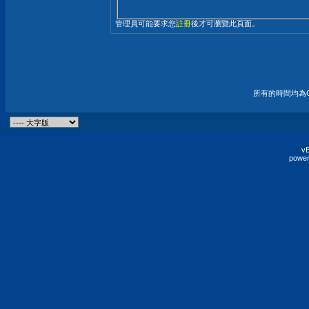
管理員可能要求您
註冊
後才可瀏覽此頁面。
所有的時間均為G
vB
power