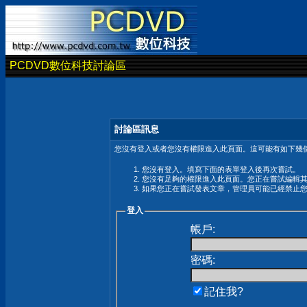
PCDVD數位科技討論區
討論區訊息
您沒有登入或者您沒有權限進入此頁面。這可能有如下幾個
您沒有登入。填寫下面的表單登入後再次嘗試。
您沒有足夠的權限進入此頁面。您正在嘗試編輯
如果您正在嘗試發表文章，管理員可能已經禁止
登入
帳戶:
密碼:
記住我?