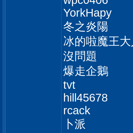
wpc0406
YorkHapy
冬之炎陽
冰的啦魔王大
沒問題
爆走企鵝
tvt
hill45678
rcack
卜派