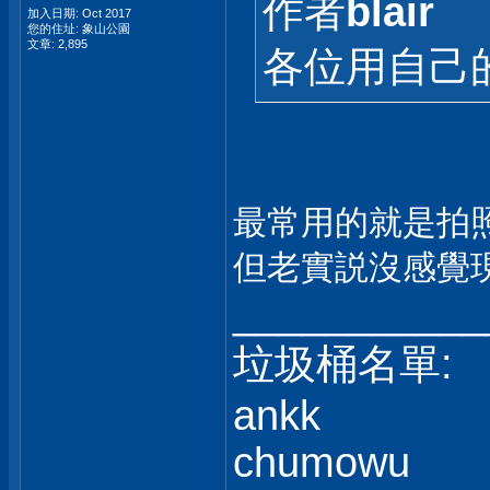
作者
blair
加入日期: Oct 2017
您的住址: 象山公園
文章: 2,895
各位用自己的
最常用的就是拍
但老實説沒感覺
___________
垃圾桶名單:
ankk
chumowu