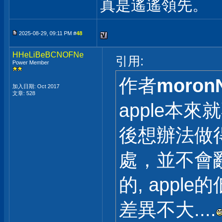
真是遙遙領先。
2025-08-29, 09:11 PM #
48
HHeLiBeBCNOFNe
引用:
Power Member
作者
moron
加入日期: Oct 2017
文章: 528
apple本
後想辦法做
處，並不會
的, app
差異不大....