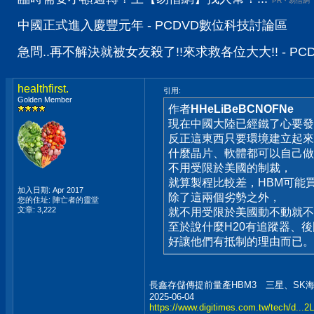
PR・易借網
中國正式進入慶豐元年 - PCDVD數位科技討論區
急問..再不解決就被女友殺了!!來求救各位大大!! - P
healthfirst.
引用:
Golden Member
作者
HHeLiBeBCNOFNe
現在中國大陸已經鐵了心要發
反正這東西只要環境建立起來
什麼晶片、軟體都可以自己做
不用受限於美國的制裁，
就算製程比較差，HBM可能
加入日期: Apr 2017
除了這兩個劣勢之外，
您的住址: 陣亡者的靈堂
文章: 3,222
就不用受限於美國動不動就不賣
至於說什麼H20有追蹤器、
好讓他們有抵制的理由而已。
長鑫存儲傳提前量產HBM3 三星、SK
2025-06-04
https://www.digitimes.com.tw/tech/d.