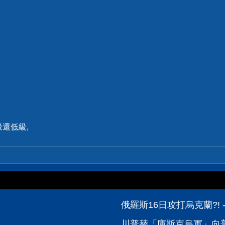
還低級,
俄羅斯16日攻打烏克蘭?! 
川普替「庫斯克烏軍」向普