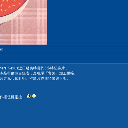
編輯.
rs Nexus近日發表時長約3小時紀錄片，
各產品與價位目錄表，及現場「客製」加工拼接、
片走私心知肚明。惟影片昨無預警遭下架。
權侵權指控...