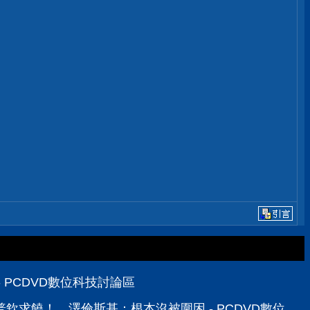
- PCDVD數位科技討論區
欽求饒！ 澤倫斯基：根本沒被圍困 - PCDVD數位科