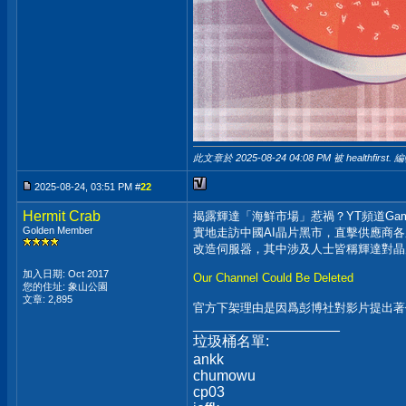
此文章於 2025-08-24
04:08 PM
被 healthfirst. 
2025-08-24, 03:51 PM #
22
Hermit Crab
揭露輝達「海鮮市場」惹禍？YT頻道Game
Golden Member
實地走訪中國AI晶片黑市，直擊供應商
改造伺服器，其中涉及人士皆稱輝達對晶
加入日期: Oct 2017
Our Channel Could Be Deleted
您的住址: 象山公園
文章: 2,895
官方下架理由是因爲彭博社對影片提出著作
__________________
垃圾桶名單:
ankk
chumowu
cp03