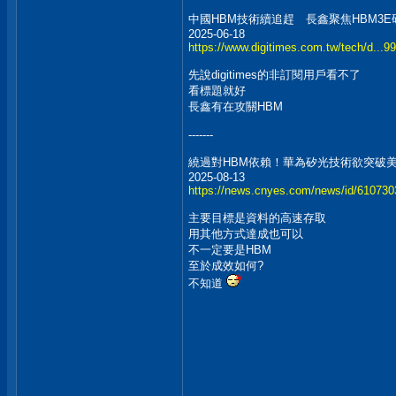
中國HBM技術續追趕 長鑫聚焦HBM3E
2025-06-18
https://www.digitimes.com.tw/tech/d.
先說digitimes的非訂閱用戶看不了
看標題就好
長鑫有在攻關HBM
-------
繞過對HBM依賴！華為矽光技術欲突破
2025-08-13
https://news.cnyes.com/news/id/610730
主要目標是資料的高速存取
用其他方式達成也可以
不一定要是HBM
至於成效如何?
不知道