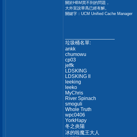
關於HBM買不到的問題，
大外宣說華爲已經有解。
關鍵字：UCM Unified Cache Manager
__________________
垃圾桶名單:
ankk
chumowu
cp03
jeffk
LDSKING
LDSKING II
leeking
leeko
MyChris
River Spinach
smoguli
Whole Truth
wpc0406
YorkHapy
冬之炎陽
冰的啦魔王大人