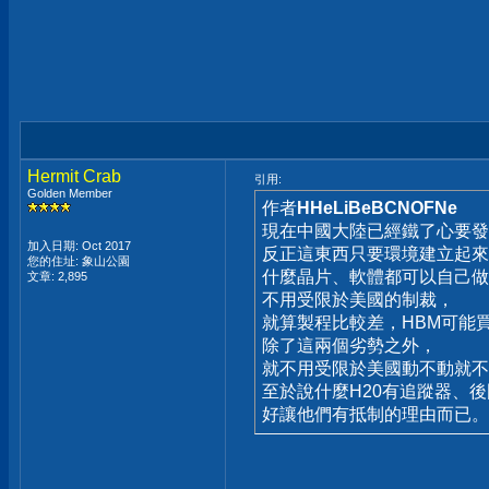
Hermit Crab
引用:
Golden Member
作者
HHeLiBeBCNOFNe
現在中國大陸已經鐵了心要發
加入日期: Oct 2017
反正這東西只要環境建立起來
您的住址: 象山公園
什麼晶片、軟體都可以自己做
文章: 2,895
不用受限於美國的制裁，
就算製程比較差，HBM可能
除了這兩個劣勢之外，
就不用受限於美國動不動就不賣
至於說什麼H20有追蹤器、
好讓他們有抵制的理由而已。