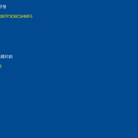
研發
..99087P3O8C5HMF5
美國封鎖
3