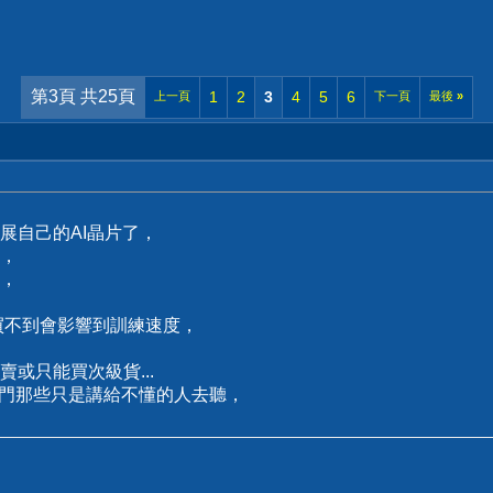
第3頁 共25頁
1
2
3
4
5
6
上一頁
下一頁
最後
»
展自己的AI晶片了，
，
，
買不到會影響到訓練速度，
或只能買次級貨...
後門那些只是講給不懂的人去聽，