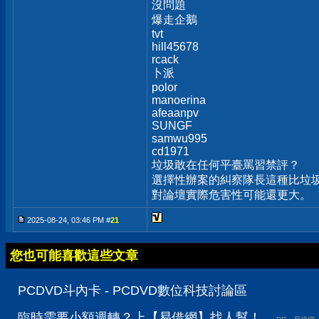
沒問題
爆走企鵝
tvt
hill45678
rcack
卜派
polor
manoerina
afeaanpv
SUNGF
samwu995
cd1971
垃圾敢在任何平臺罵習禁評？
選擇性辦案的糾察隊長這種比垃圾
對論壇實際危害性可能還更大。
2025-08-24, 03:46 PM #
21
您也可能喜歡這些文章
PCDVD斗內卡 - PCDVD數位科技討論區
臨時需要小額週轉？上【易借網】找人幫！...