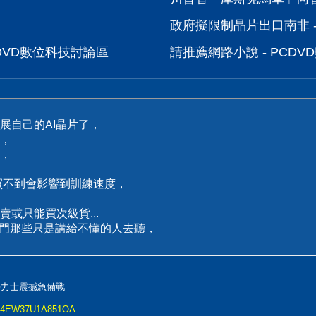
政府擬限制晶片出口南非 -
CDVD數位科技討論區
請推薦網路小說 - PCD
展自己的AI晶片了，
，
，
買不到會影響到訓練速度，
或只能買次級貨...
後門那些只是講給不懂的人去聽，
海力士震撼急備戰
..2L4EW37U1A851OA