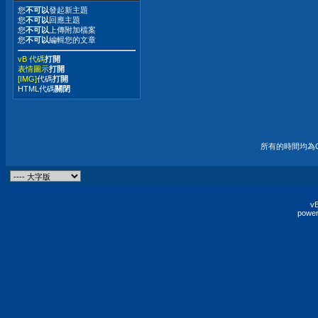
您
不可以
發起新主題
您
不可以
回應主題
您
不可以
上傳附加檔案
您
不可以
編輯您的文章
vB 代碼
打開
表情圖示
打開
[IMG]
代碼
打開
HTML代碼
關閉
所有的時間均為G
vB
power