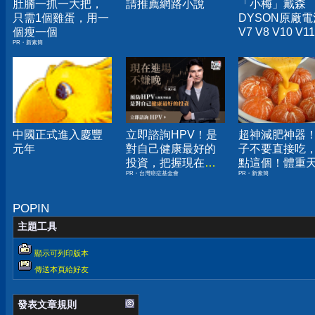
肚腩一抓一大把，
請推薦網路小說
「小梅」戴森
只需1個雞蛋，用一
DYSON原廠電
個瘦一個
V7 V8 V10 V1
PR・新素簡
塵器)
中國正式進入慶豐
立即諮詢HPV！是
超神減肥神器
元年
對自己健康最好的
子不要直接吃
投資，把握現在不
點這個！體重
PR・台灣癌症基金會
PR・新素簡
嫌晚！
下降
POPIN
主題工具
顯示可列印版本
傳送本頁給好友
發表文章規則