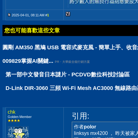
2025-04-01, 08:11 AM #
1
您也可能喜歡這些文章
圓剛 AM350 黑鳩 USB 電容式麥克風 - 簡單上手、
009829掌握AI關鍵...
PR・大華銀全能行銷方案
第一部中文發音日本謎片 - PCDVD數位科技討論區
D-Link DIR-3060 三頻 Wi-Fi Mesh AC30
chk
引用:
Golden Member
作者
polor
linksys mx4200 ， 昨天