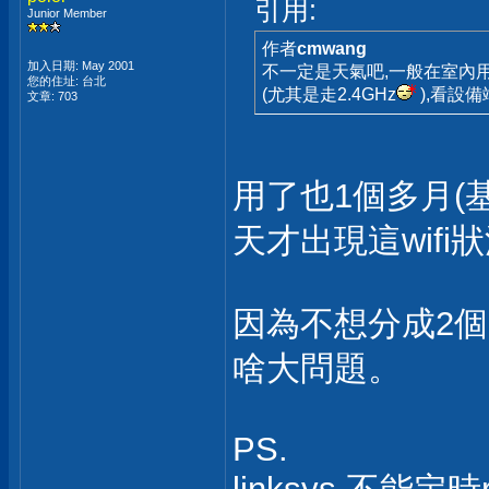
引用:
Junior Member
作者
cmwang
加入日期: May 2001
不一定是天氣吧,一般在室內用
您的住址: 台北
(尤其是走2.4GHz
),看設
文章: 703
用了也1個多月(基
天才出現這wifi狀況
因為不想分成2個S
啥大問題。
PS.