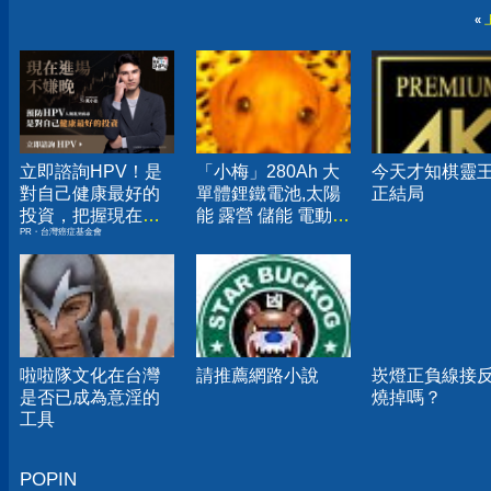
«
立即諮詢HPV！是
「小梅」280Ah 大
今天才知棋靈
對自己健康最好的
單體鋰鐵電池,太陽
正結局
投資，把握現在不
能 露營 儲能 電動
PR・台灣癌症基金會
嫌晚！
車...
啦啦隊文化在台灣
請推薦網路小說
崁燈正負線接
是否已成為意淫的
燒掉嗎？
工具
POPIN