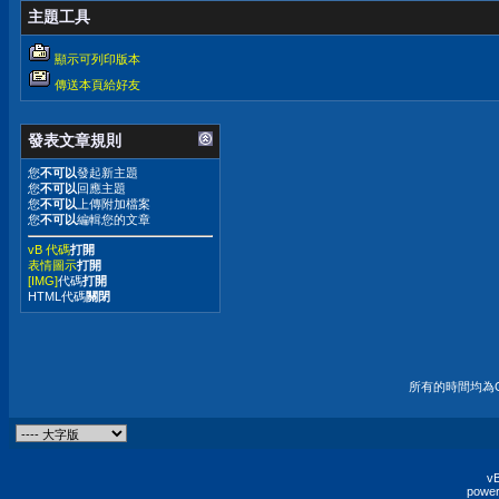
主題工具
顯示可列印版本
傳送本頁給好友
發表文章規則
您
不可以
發起新主題
您
不可以
回應主題
您
不可以
上傳附加檔案
您
不可以
編輯您的文章
vB 代碼
打開
表情圖示
打開
[IMG]
代碼
打開
HTML代碼
關閉
所有的時間均為G
vB
power