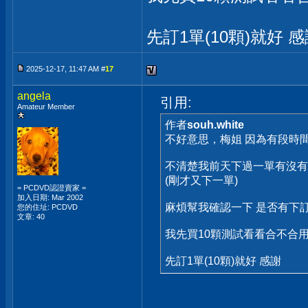
先訂1單(10顆)就好 
2025-12-17, 11:47 AM #
17
angela
引用:
Amateur Member
作者
souh.white
不好意思，梅姐 因為有段時間
不清楚我前天下過一單有沒有
(剛才又下一單)
= PCDVD認證賣家 =
加入日期: Mar 2002
麻煩幫我確認一下 是否有下
您的住址: PCDVD
文章: 40
我先買10顆測試看看合不合
先訂1單(10顆)就好 感謝