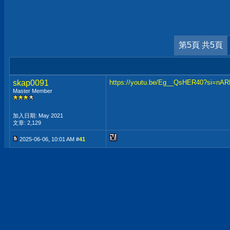
第5頁 共5頁
skap0091
https://youtu.be/Eg__QsHER40?si=nAR
Master Member
加入日期: May 2021
文章: 2,129
2025-06-06, 10:01 AM #
41