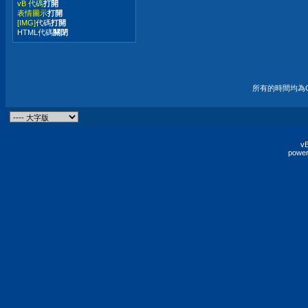
vB 代碼
打開
表情圖示
打開
[IMG]
代碼
打開
HTML代碼
關閉
所有的時間均為G
vB
power