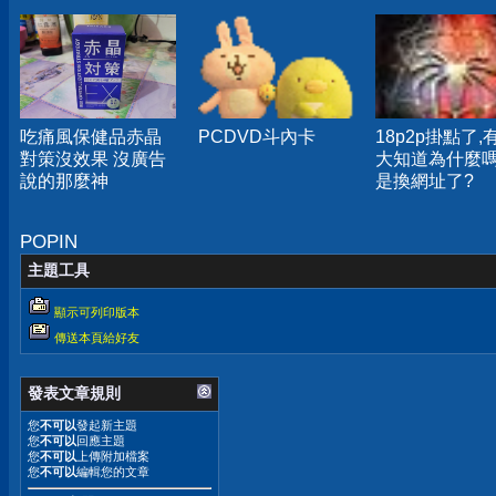
吃痛風保健品赤晶
PCDVD斗內卡
18p2p掛點了,
對策沒效果 沒廣告
大知道為什麼嗎
說的那麼神
是換網址了?
POPIN
主題工具
顯示可列印版本
傳送本頁給好友
發表文章規則
您
不可以
發起新主題
您
不可以
回應主題
您
不可以
上傳附加檔案
您
不可以
編輯您的文章