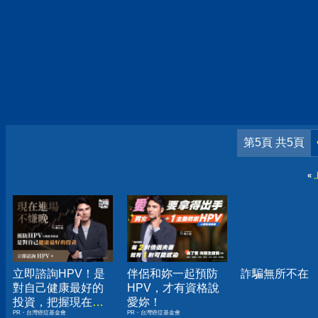
第5頁 共5頁
«
立即諮詢HPV！是
伴侶和妳一起預防
詐騙無所不在
對自己健康最好的
HPV，才有資格說
投資，把握現在不
愛妳！
PR・台灣癌症基金會
PR・台灣癌症基金會
嫌晚！