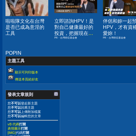
啦啦隊文化在台灣
立即諮詢HPV！是
伴侶和妳一起
是否已成為意淫的
對自己健康最好的
HPV，才有資
工具
投資，把握現在不
愛妳！
PR・台灣癌症基金會
PR・台灣癌症基金會
嫌晚！
POPIN
主題工具
顯示可列印版本
傳送本頁給好友
發表文章規則
您
不可以
發起新主題
您
不可以
回應主題
您
不可以
上傳附加檔案
您
不可以
編輯您的文章
vB 代碼
打開
表情圖示
打開
[IMG]
代碼
打開