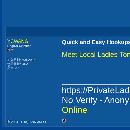
YCWANG
Quick and Easy Hookups 
Regular Member
Meet Local Ladies Toni
加入日期: Mar 2002
您的住址: USA
文章: 87
_____________
https://PrivateLa
No Verify - Anon
Online
2024-11-18, 04:07 AM #
1