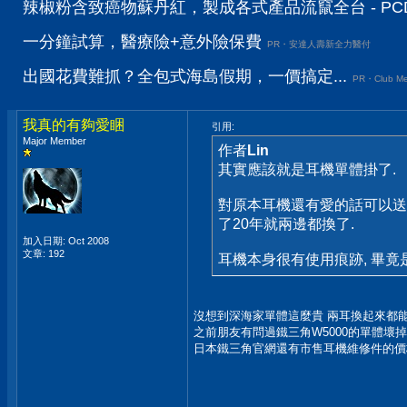
辣椒粉含致癌物蘇丹紅，製成各式產品流竄全台 - PC
一分鐘試算，醫療險+意外險保費
PR・安達人壽新全力醫付
出國花費難抓？全包式海島假期，一價搞定...
PR・Club Me
我真的有夠愛睏
引用:
Major Member
作者
Lin
其實應該就是耳機單體掛了.
對原本耳機還有愛的話可以送到
了20年就兩邊都換了.
加入日期: Oct 2008
文章: 192
耳機本身很有使用痕跡, 畢竟
沒想到深海家單體這麼貴 兩耳換起來都
之前朋友有問過鐵三角W5000的單體壞掉 
日本鐵三角官網還有市售耳機維修件的價