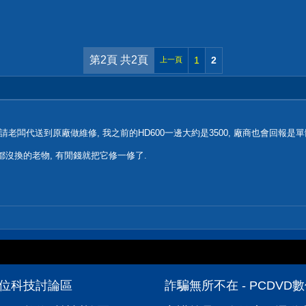
第2頁 共2頁
1
2
上一頁
闆代送到原廠做維修, 我之前的HD600一邊大約是3500, 廠商也會回報是單
都沒換的老物, 有閒錢就把它修一修了.
數位科技討論區
詐騙無所不在 - PCDV