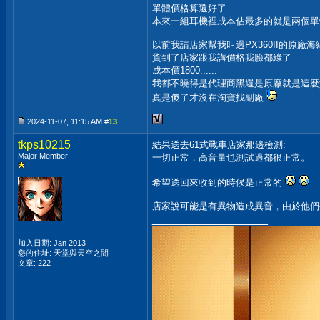
單體價格算還好了
本來一組耳機裡成本佔最多的就是兩個單
以前我請店家幫我叫過PX360II的原廠海
貨到了店家跟我講價格我臉都綠了
成本價1800......
我都不曉得是代理商黑還是原廠就是這麼貴..
真是傻了才沒在淘寶找副廠
2024-11-07, 11:15 AM #
13
tkps10215
結果送去61式戰車店家那邊檢測:
Major Member
一切正常，高音量也測試過都很正常。
希望送回來收到的時候是正常的
店家說可能是有異物造成異音，由於他們
__________________
加入日期: Jan 2013
您的住址: 天堂與天空之間
文章: 222