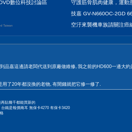
DVD數位科技討論區
守護筋骨肌肉健康，運動
技嘉 GV-N660OC-2GD 
空汙來襲機車族請關注癌
d Taiwan
品嘉這邊請老闆代送到原廠做維修, 我之前的HD600一邊大約是3
是用了20年都沒換的老物, 有閒錢就把它修一修了.
能再貼幾千都能買新的
台鐵是報價兩耳 無保卡4270 有保卡3420
格