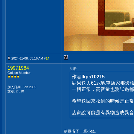
2024-11-08, 03:16 AM #
14
19971984
引用:
Golden Member
作者
tkps10215
結果送去61式戰車店家那邊檢
加入日期: Feb 2005
一切正常，高音量也測試過都
文章: 2,510
希望送回來收到的時候是正
店家說可能是有異物造成異音
恭禧省了一筆小錢.