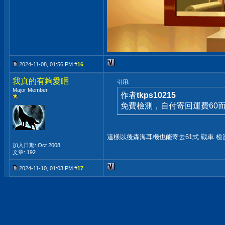
2024-11-08, 01:56 PM #
16
我真的有夠愛睏
引用:
Major Member
作者
tkps10215
免費檢測，自付寄回運費60
這樣以後森海耳機也能寄去61式 戰車 檢
加入日期: Oct 2008
文章: 192
2024-11-10, 01:03 PM #
17