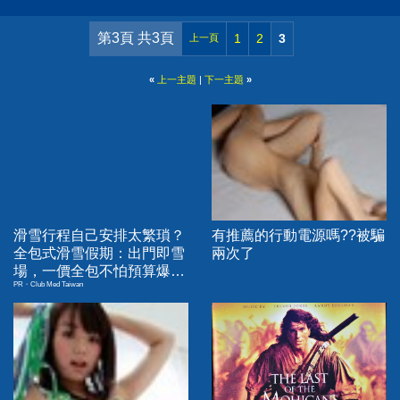
第3頁 共3頁
1
2
3
上一頁
«
上一主題
|
下一主題
»
滑雪行程自己安排太繁瑣？
有推薦的行動電源嗎??被騙
全包式滑雪假期：出門即雪
兩次了
場，一價全包不怕預算爆
PR・Club Med Taiwan
表！