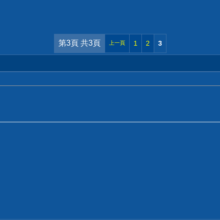
第3頁 共3頁
1
2
3
上一頁