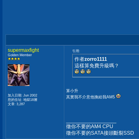
supermaxfight
引用:
Golden Member
作者
zorro1111
這樣算免費升級嗎？
算小升
加入日期: Jun 2002
其實我不介意他換給我AM5
您的住址: 地獄18層
文章: 3,287
__________________
徵你不要的AM4 CPU
徵你不要的SATA接頭斷裂SSD