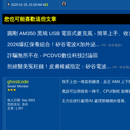
2025-01-25, 01:09 AM #
21
您也可能喜歡這些文章
圓剛 AM350 黑鳩 USB 電容式麥克風 - 簡單上手
2026爆紅保養組合！矽谷電波X加外泌...
PR・矽谷電波X
詐騙無所不在 - PCDVD數位科技討論區
拒絕醫美冤枉錢！皮膚權威指定：矽谷電波...
PR・矽谷電
ghostcode
我手上也一堆當初礦渣，反正 AM4 上下
Senior Member
應該可以用很長一陣子。CPU/製程 架
加入日期: Sep 2001
主力往併行處理/AI 處理那種橫向發展。
您的住址: 淡水
文章: 1,357