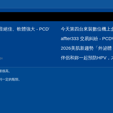
、收音絕佳、軟體強大 - PCDVD數位科技討論區
今天第四台來裝數位機上盒，可
affter333 交易糾紛 - 
2026美肌新趨勢「外泌體＋
伴侶和妳一起預防HPV，才
波X
限很高。
構到一定的瓶頸。