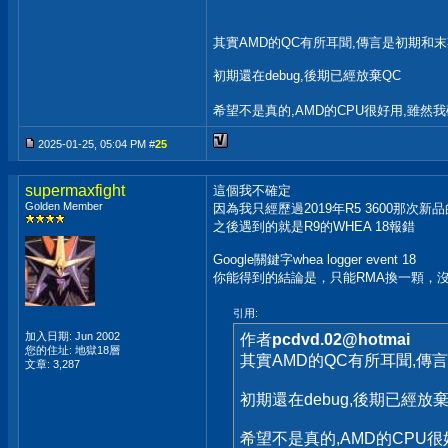
其實AMD的QC有所耳聞,傳言是初期和
初期還在debug,後期已經放棄QC
希望不是真的,AMD的CPU很好用,雖
2025-01-25, 05:04 PM #
25
supermaxfight
這個我不確定
Golden Member
因為我只經歷過2019年R5 3600那
之後遇到的就是R9的WHEA 18報錯
Google關鍵字whea logger event 18
你能得到的結論是，只能RMA換一顆，
引用:
加入日期: Jun 2002
作者
pcdvd.02@hotmai
您的住址: 地獄18層
其實AMD的QC有所耳聞,傳
文章: 3,287
初期還在debug,後期已經放棄
希望不是真的,AMD的CPU