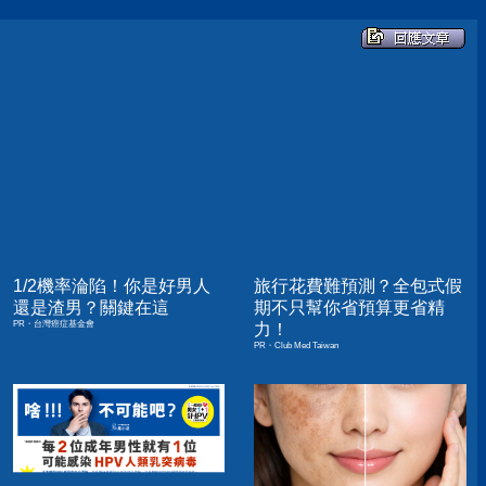
1/2機率淪陷！你是好男人
旅行花費難預測？全包式假
還是渣男？關鍵在這
期不只幫你省預算更省精
PR・台灣癌症基金會
力！
PR・Club Med Taiwan