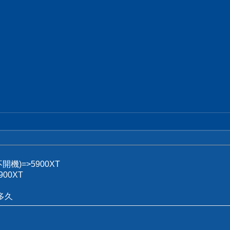
開機)=>5900XT
900XT
多久