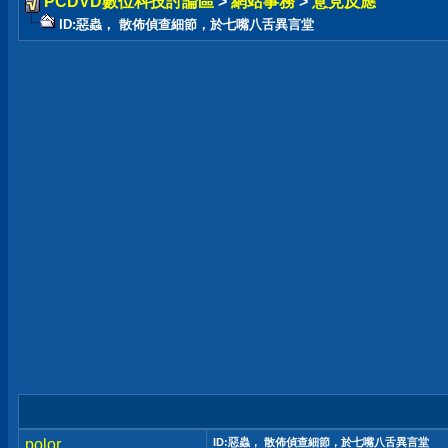
PCDVD數位科技討論區
>
網站事務
>
意見反應
ID:惡蟲， 散佈偵查細節，於七嘴八舌異言堂
polor
ID:惡蟲， 散佈偵查細節，於七嘴八舌異言堂