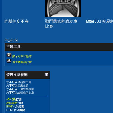
詐騙無所不在
戰鬥民族的聯結車
affter333 交
比賽
POPIN
主題工具
顯示可列印版本
傳送本頁給好友
發表文章規則
您
不可以
發起新主題
您
不可以
回應主題
您
不可以
上傳附加檔案
您
不可以
編輯您的文章
vB 代碼
打開
表情圖示
打開
[IMG]
代碼
打開
HTML代碼
關閉