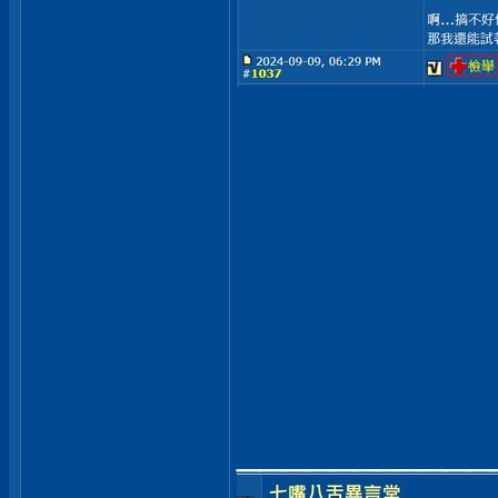
___________