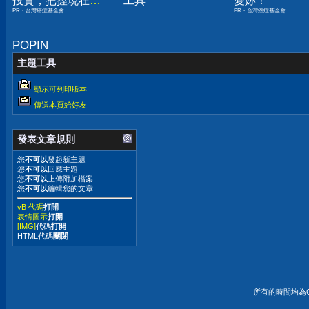
投資，把握現在不
工具
愛妳！
PR・台灣癌症基金會
PR・台灣癌症基金會
嫌晚！
POPIN
主題工具
顯示可列印版本
傳送本頁給好友
發表文章規則
您
不可以
發起新主題
您
不可以
回應主題
您
不可以
上傳附加檔案
您
不可以
編輯您的文章
vB 代碼
打開
表情圖示
打開
[IMG]
代碼
打開
HTML代碼
關閉
所有的時間均為G