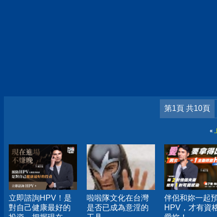
第1頁 共10頁
«
立即諮詢HPV！是
啦啦隊文化在台灣
伴侶和妳一起
對自己健康最好的
是否已成為意淫的
HPV，才有資