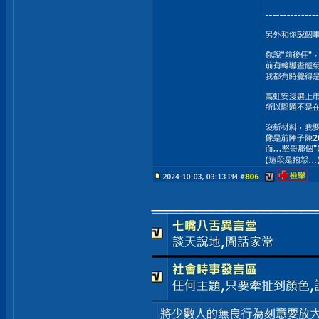
___________