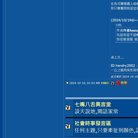
___________