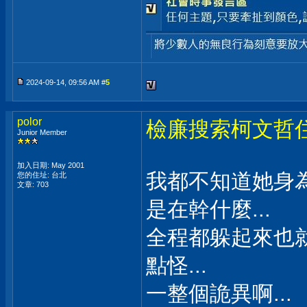
2024-09-14, 09:56 AM #
5
polor
檢廉搜索柯文哲
Junior Member
加入日期: May 2001
我都不知道她身
您的住址: 台北
文章: 703
是在幹什麼...
全程都躲起來也
點怪...
一整個詭異啊...