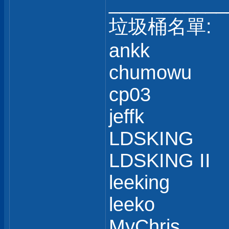
___________
垃圾桶名單:
ankk
chumowu
cp03
jeffk
LDSKING
LDSKING II
leeking
leeko
MyChris