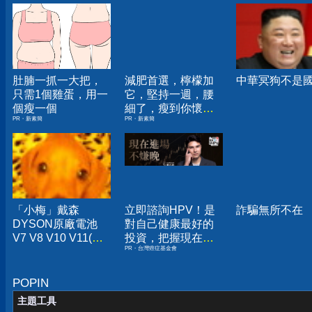
肚腩一抓一大把，
減肥首選，檸檬加
中華冥狗不是
只需1個雞蛋，用一
它，堅持一週，腰
個瘦一個
細了，瘦到你懷疑
PR・新素簡
PR・新素簡
人生
「小梅」戴森
立即諮詢HPV！是
詐騙無所不在
DYSON原廠電池
對自己健康最好的
V7 V8 V10 V11(吸
投資，把握現在不
PR・台灣癌症基金會
塵器)
嫌晚！
POPIN
主題工具