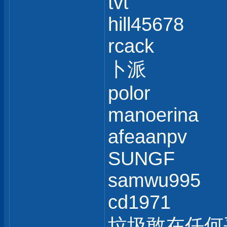
tvt
hill45678
rcack
卜派
polor
manoerina
afeaanpv
SUNGF
samwu995
cd1971
垃圾敢在任何