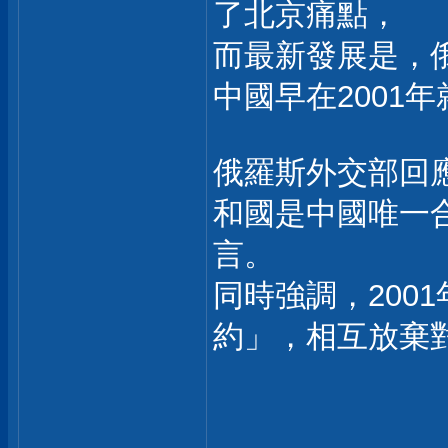
了北京痛點，
而最新發展是，
中國早在2001
俄羅斯外交部回
和國是中國唯一
言。
同時強調，200
約」，相互放棄
___________