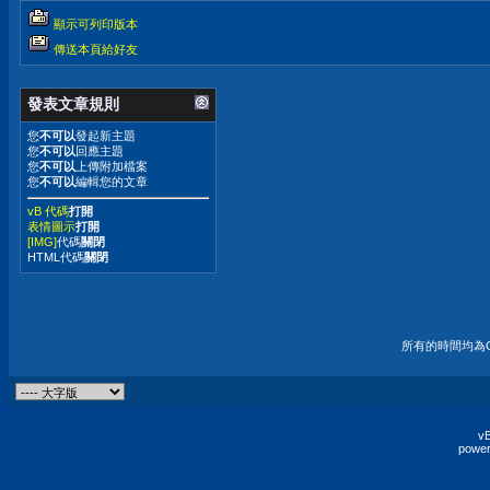
顯示可列印版本
傳送本頁給好友
發表文章規則
您
不可以
發起新主題
您
不可以
回應主題
您
不可以
上傳附加檔案
您
不可以
編輯您的文章
vB 代碼
打開
表情圖示
打開
[IMG]
代碼
關閉
HTML代碼
關閉
所有的時間均為G
vB
power