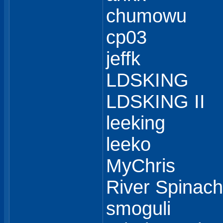
chumowu
cp03
jeffk
LDSKING
LDSKING II
leeking
leeko
MyChris
River Spinach
smoguli