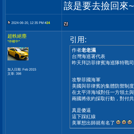
該是要去撿回來~
2024-06-20, 12:35 PM #
24
超軼絕塵
引用:
*停權中*
作者
老老濕
台灣海巡署代表
昨天拜訪菲律賓海巡隊特戰司令INO
加入日期: Feb 2015
文章: 398
攻擊菲國海軍
美國與菲律賓的集體防禦制度
在太平洋海域對任一方領土與
兩國將依約採取行動，對付共
真是傻逼
這下踩紅線
美軍想出師就有名了