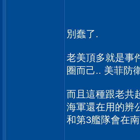
別蠢了.
老美頂多就是事
圈而己.. 美菲防
而且這種跟老共起
海軍還在用的辨公
和第3艦隊會在南