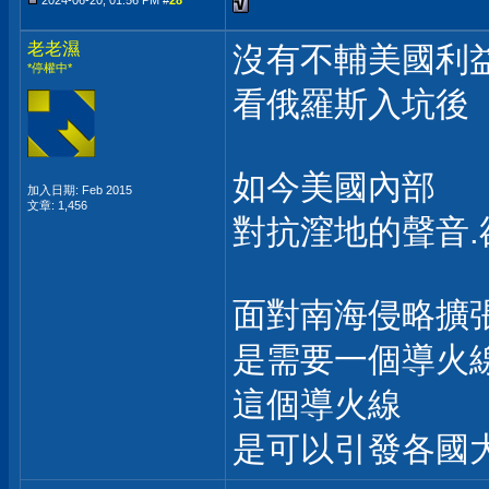
2024-06-20, 01:56 PM #
28
老老濕
沒有不輔美國利
*停權中*
看俄羅斯入坑後
如今美國內部
加入日期: Feb 2015
文章: 1,456
對抗漥地的聲音
面對南海侵略擴
是需要一個導火
這個導火線
是可以引發各國