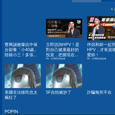
«
曹興誠被爆抗中保
立即諮詢HPV！是
伴侶和妳一起
台卻養「小40歲」
對自己健康最好的
HPV，才有資
陸籍小三！多張親
投資，把握現在不
愛妳！
PR・台灣癌症基金會
PR・台灣癌症基金會
密照曝
嫌晚！
美國非法移民也太
5F自拍被抄了
詐騙無所不在
瘋狂了
POPIN