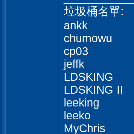
垃圾桶名單:
ankk
chumowu
cp03
jeffk
LDSKING
LDSKING II
leeking
leeko
MyChris