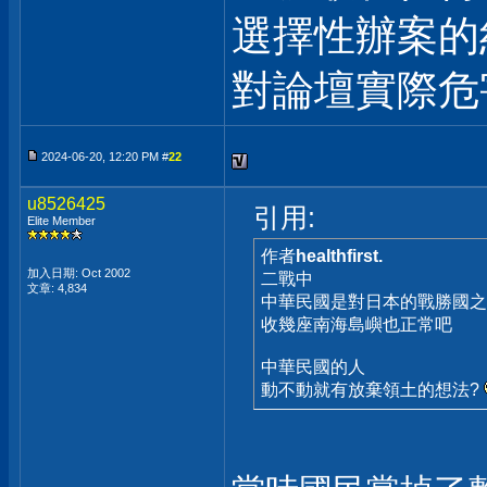
選擇性辦案的
對論壇實際危
2024-06-20, 12:20 PM #
22
u8526425
引用:
Elite Member
作者
healthfirst.
加入日期: Oct 2002
二戰中
文章: 4,834
中華民國是對日本的戰勝國之
收幾座南海島嶼也正常吧
中華民國的人
動不動就有放棄領土的想法?