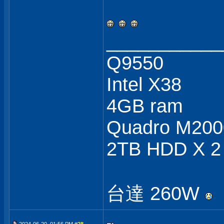
___________
Q9550
Intel X38
4GB ram
Quadro M200
2TB HDD X 2
台達 260W