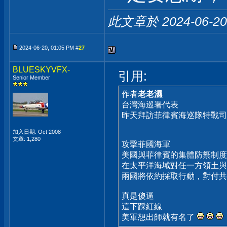
此文章於 2024-06-2
2024-06-20, 01:05 PM #
27
BLUESKYVFX-
引用:
Senior Member
作者
老老濕
台灣海巡署代表
昨天拜訪菲律賓海巡隊特戰司令INO
加入日期: Oct 2008
文章: 1,280
攻擊菲國海軍
美國與菲律賓的集體防禦制度
在太平洋海域對任一方領土與
兩國將依約採取行動，對付共
真是傻逼
這下踩紅線
美軍想出師就有名了