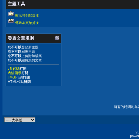
主題工具
顯示可列印版本
傳送本頁給好友
發表文章規則
您
不可以
發起新主題
您
不可以
回應主題
您
不可以
上傳附加檔案
您
不可以
編輯您的文章
vB 代碼
打開
表情圖示
打開
[IMG]
代碼
打開
HTML代碼
關閉
所有的時間均為G
vB
power