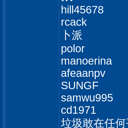
hill45678
rcack
卜派
polor
manoerina
afeaanpv
SUNGF
samwu995
cd1971
垃圾敢在任何