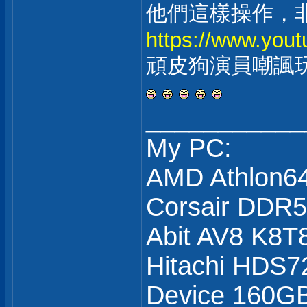
他們這樣操作，
https://www.yo
頑皮狗演員嘲諷
___________
My PC:
AMD Athlon6
Corsair DDR
Abit AV8 K8T
Hitachi HDS7
Device 160GB