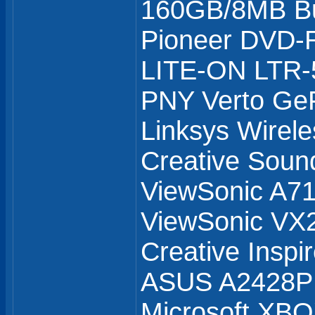
160GB/8MB Bu
Pioneer DVD
LITE-ON LTR
PNY Verto Ge
Linksys Wirel
Creative Soun
ViewSonic A71
ViewSonic V
Creative Inspi
ASUS A2428
Microsoft XB