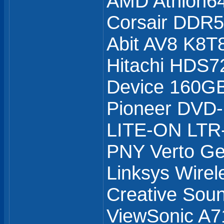
AMD Athlon6
Corsair DDR
Abit AV8 K8T
Hitachi HDS7
Device 160GB
Pioneer DVD
LITE-ON LTR
PNY Verto G
Linksys Wirel
Creative Soun
ViewSonic A7