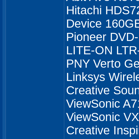
Hitachi HDS7
Device 160GB
Pioneer DVD
LITE-ON LTR
PNY Verto G
Linksys Wirel
Creative Soun
ViewSonic A7
ViewSonic 
Creative Insp