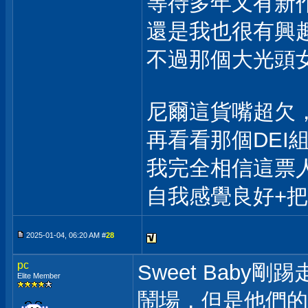
等待多年又有新
還是我也很有興
不過那個大光頭
尼爾這貨嘴超欠
再看看那個DEI
我完全相信這票
自我感覺良好+
2025-01-04, 06:20 AM #
28
pc
Sweet Bab
Elite Member
鬧場，但是他們的操作