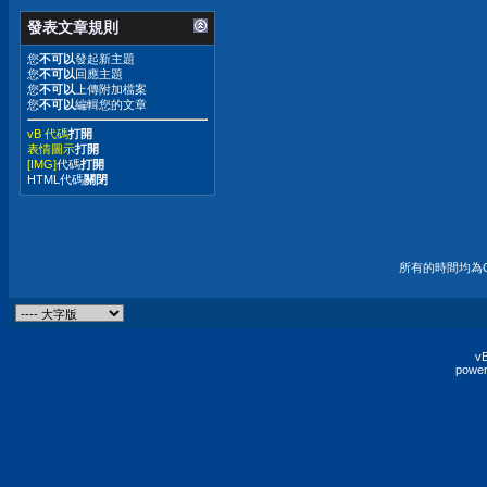
發表文章規則
您
不可以
發起新主題
您
不可以
回應主題
您
不可以
上傳附加檔案
您
不可以
編輯您的文章
vB 代碼
打開
表情圖示
打開
[IMG]
代碼
打開
HTML代碼
關閉
所有的時間均為G
vB
power