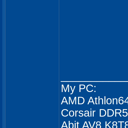
___________
My PC:
AMD Athlon6
Corsair DDR
Abit AV8 K8T