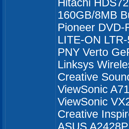
Hitachi HDS7
160GB/8MB Bu
Pioneer DVD
LITE-ON LTR
PNY Verto Ge
Linksys Wirel
Creative Soun
ViewSonic A71
ViewSonic V
Creative Inspi
ASUS A2428