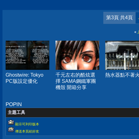
第3頁 共4頁
«
Ghostwire: Tokyo
千元左右的酷炫選
熱水器點不著
PC版設定優化
擇 SAMA鋼鐵軍團
機殼 開箱分享
POPIN
主題工具
顯示可列印版本
傳送本頁給好友