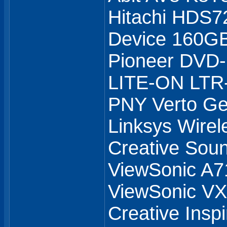
Hitachi HDS7
Device 160GB
Pioneer DVD
LITE-ON LTR
PNY Verto G
Linksys Wirel
Creative Soun
ViewSonic A7
ViewSonic 
Creative Insp