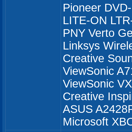
Pioneer DVD
LITE-ON LTR
PNY Verto G
Linksys Wirel
Creative Soun
ViewSonic A7
ViewSonic 
Creative Insp
ASUS A2428
Microsoft XB