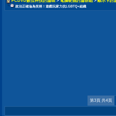
PCDVD數位科技討論區
>
電腦硬體討論群組
>
顯示卡討
政治正確淪為笑柄！遊戲玩家力抗LGBTQ+組織
第3頁 共4頁