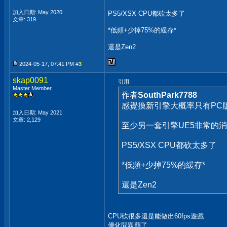
加入日期: May 2020
PS5/XSX CPU都砍太多了
文章: 319
*低頻+少掉75%的緩存*
還是Zen2
2024-05-17, 07:41 PM #
3
skap0091
引用:
Master Member
作者
SouthPark7788
感覺換新引擎大概率只有PC版
加入日期: May 2021
文章: 2,129
至少另一套引擎UE5非常的消
PS5/XSX CPU都砍太多了
*低頻+少掉75%的緩存*
還是Zen2
CPU砍很多還是能做出60fps遊戲
優化問題罷了