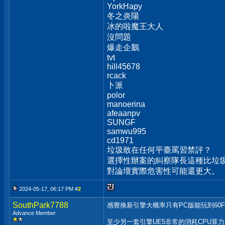
YorkHapy
冬之炎陽
冰的啦魔王大人
沒問題
爆走企鵝
tvt
hill45678
rcack
卜派
polor
manoerina
afeaanpv
SUNGF
samwu995
cd1971
垃圾敢在任何平臺罵習禁評？
選擇性辦案的糾察隊長這種比垃圾
對論壇實際危害性可能還更大。
2024-05-17, 06:17 PM #
2
SouthPark7788
感覺換新引擎大概率只有PC版能玩到60F
Advance Member
至少另一套引擎UE5非常的消耗CPU算力