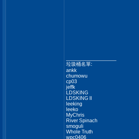
__________________
垃圾桶名單:
ankk
chumowu
cp03
jeffk
LDSKING
LDSKING II
leeking
leeko
MyChris
River Spinach
smoguli
Whole Truth
wpc0406