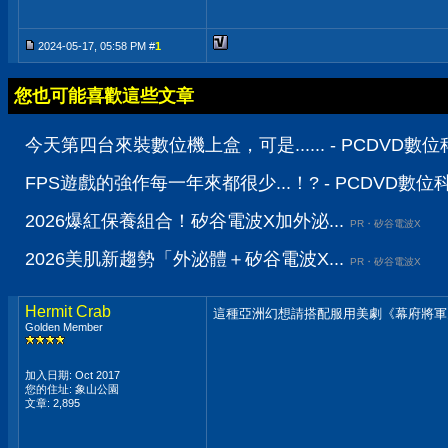
2024-05-17, 05:58 PM #
1
您也可能喜歡這些文章
今天第四台來裝數位機上盒，可是...... - PCDVD數
FPS遊戲的強作每一年來都很少...！? - PCDVD數
2026爆紅保養組合！矽谷電波X加外泌...
PR・矽谷電波X
2026美肌新趨勢「外泌體＋矽谷電波X...
PR・矽谷電波X
Hermit Crab
這種亞洲幻想請搭配服用美劇《幕府將軍》
Golden Member
加入日期: Oct 2017
您的住址: 象山公園
文章: 2,895