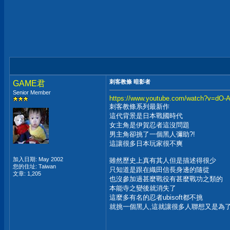
刺客教條 暗影者
GAME君
Senior Member
https://www.youtube.com/watch?v=dO
刺客教條系列最新作
這代背景是日本戰國時代
女主角是伊賀忍者這沒問題
男主角卻挑了一個黑人彌助?!
這讓很多日本玩家很不爽
加入日期: May 2002
雖然歷史上真有其人但是描述得很少
您的住址: Taiwan
只知道是跟在織田信長身邊的隨從
文章: 1,205
也沒參加過甚麼戰役有甚麼戰功之類的
本能寺之變後就消失了
這麼多有名的忍者ubisoft都不挑
就挑一個黑人,這就讓很多人聯想又是為了