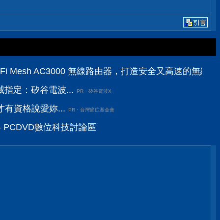
三頻 Wi-Fi Mesh AC3000 無線路由器，打造安全又高速的無
指定：矽谷電波...
PR・矽谷電波X
有資格說愛妳...
PR・台灣癌症基金會
 PCDVD數位科技討論區