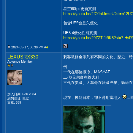
星空60fps更新實測
https://youtu.be/2fOJaIJmsrU?si=p1
包含UE5也是欠優化
UE5.4優化性能實測
https://youtu.be/29ZZTlJt9K8?si=7-Hy
2024-05-17, 08:39 PM #
4
LEXUSRX330
刺客教條全系列有不同的文化、歷史、時
Advance Member
例:
一代在耶路撒冷、MASYAF
二代/兄弟會在義大利
三代在美國、大革命在法國巴黎、梟雄在
加入日期: Feb 2004
現在，換到日本，卻不是用當地人
.
您的住址: 地獄
__________________
文章: 389