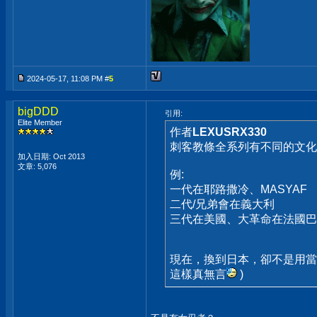
2024-05-17, 11:08 PM #
5
bigDDD
引用:
Elite Member
作者
LEXUSRX330
刺客教條全系列有不同的文化
加入日期: Oct 2013
文章: 5,076
例:
一代在耶路撒冷、MASYAF
二代/兄弟會在義大利
三代在美國、大革命在法國巴
現在，換到日本，卻不是用
這樣真無言
)