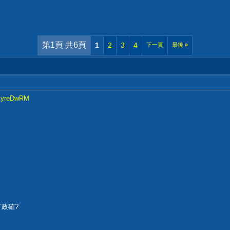
第1頁 共6頁
1
2
3
4
下一頁
最後
»
-AyreDwRM
政確?