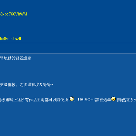
2UC8xbc766VhWM
R9x45mkLszlL
間地點與背景設定
英國倫敦。之後還有埃及等等~
..同樣邏輯上述所有作品主角都可以隨便換
。UBISOFT該被炮轟
(雖然這系