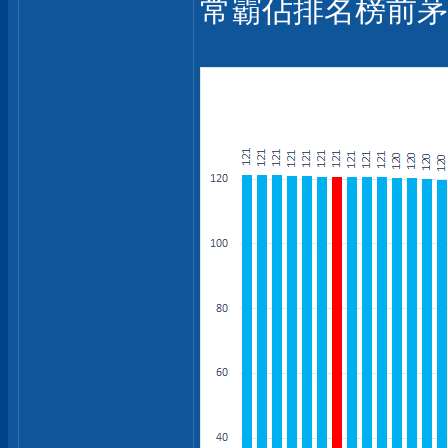
常霸佔排名榜前茅