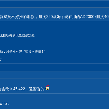
o，就屬於不好推的那款，阻抗250歐姆；現在用的AD2000x阻抗4
比較明確的現象或是定義
動，只是推不好（聲音不好聽？）
?
運含稅￥45,422，還蠻香的
9233