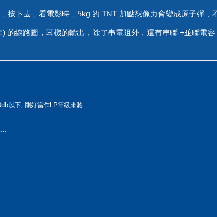
ss 鍵，按下去，看電影時，5kg 的 TNT 加點想像力會變成原子彈，不
700AE) 的線路圖，耳機的輸出，除了串電阻外，還有串聯 +並聯電容
b以下, 剛好當作LP等級來聽.....
..