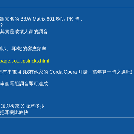
 B&W Matrix 801 喇叭 PK 時，
?
，其實是破壞人家的調音
=喇叭、耳機)的響應頻率
ge.t-o...tipstricks.html
機就是有串電阻 (我有他家的 Corda Opera 耳擴，當年算一時之選吧)
，串個電阻調音即可達成
，不知與後來 X 版差多少
換把耳機比較快