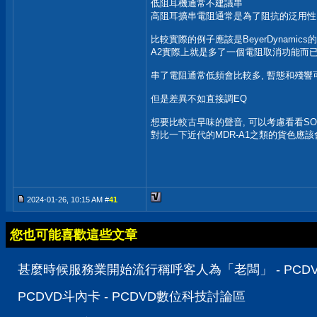
低阻耳機通常不建議串
高阻耳擴串電阻通常是為了阻抗的泛用性
比較實際的例子應該是BeyerDynamics的
A2實際上就是多了一個電阻取消功能而
串了電阻通常低頻會比較多, 暫態和殘響
但是差異不如直接調EQ
想要比較古早味的聲音, 可以考慮看看SONY 
對比一下近代的MDR-A1之類的貨色應
2024-01-26, 10:15 AM #
41
您也可能喜歡這些文章
甚麼時候服務業開始流行稱呼客人為「老闆」 - PCD
PCDVD斗內卡 - PCDVD數位科技討論區