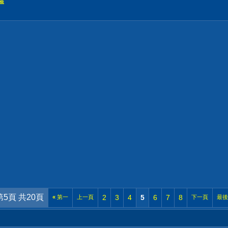
區
第5頁 共20頁
2
3
4
5
6
7
8
«
第一
上一頁
下一頁
最