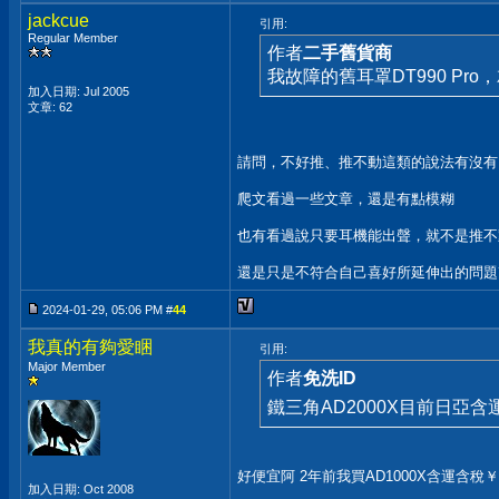
jackcue
引用:
Regular Member
作者
二手舊貨商
我故障的舊耳罩DT990 Pr
加入日期: Jul 2005
文章: 62
請問，不好推、推不動這類的說法有沒有
爬文看過一些文章，還是有點模糊
也有看過說只要耳機能出聲，就不是推不
還是只是不符合自己喜好所延伸出的問題
2024-01-29, 05:06 PM #
44
我真的有夠愛睏
引用:
Major Member
作者
免洗ID
鐵三角AD2000X目前日亞含
好便宜阿 2年前我買AD1000X含運含稅￥4
加入日期: Oct 2008