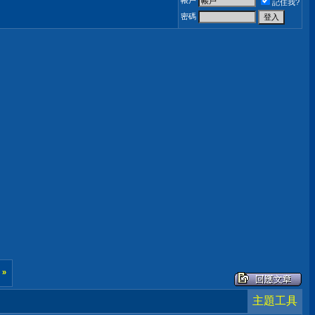
帳戶
記住我?
密碼
後
»
主題工具