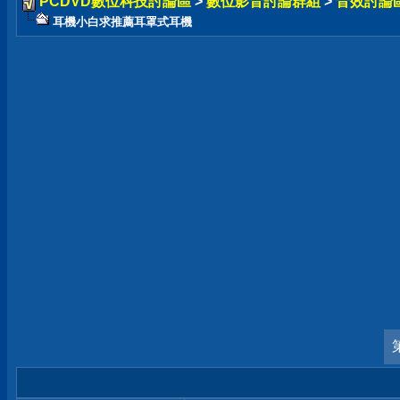
PCDVD數位科技討論區
>
數位影音討論群組
>
音效討論
耳機小白求推薦耳罩式耳機