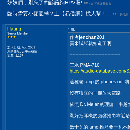
姊妹們，別忘了約診諮詢HPV喔!
PR・台灣癌症基金會
臨時需要小額週轉？上【易借網】找人幫！...
PR・易借網
lifaung
引用:
Senior Member
作者
jenchan201
買來試試就知道了啊
加入日期: Aug 2001
您的住址: 台中or桃園
-----------------------------------
文章: 1,157
三水 PMA-710
https://audio-database.com/
這種老 amp 的 phones
沒有獨立的耳機放大電路
依照 Dr. Meier 的理論
剛好把耳機的頻響推向靠近哈曼
數十瓦的 amp 推只要一瓦