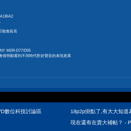
A1和A2
已
可能會延長
MDR-D77/D55
該會很明顯看到不同時代對於聲音的表現差異
VD數位科技討論區
18p2p掛點了,有大大知道
現在還有在賣大補帖？ - 