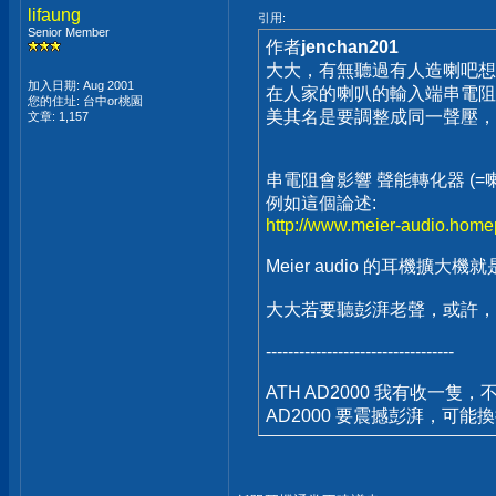
lifaung
引用:
Senior Member
作者
jenchan201
大大，有無聽過有人造喇吧想跟知名的
加入日期: Aug 2001
在人家的喇叭的輸入端串電阻
您的住址: 台中or桃園
美其名是要調整成同一聲壓
文章: 1,157
串電阻會影響 聲能轉化器 (
例如這個論述:
http://www.meier-audio.homepa
Meier audio 的耳機擴大
大大若要聽彭湃老聲，或許
----------------------------------
ATH AD2000 我有收一隻
AD2000 要震撼彭湃，可能