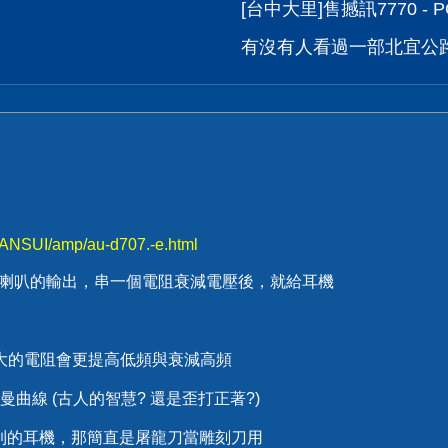
[台中大里]售撼訊7770 -
有沒有人看過一部北宜公路
SANSUI/amp/au-d707.-e.html
 out 將喇叭的輸出，串一個電阻衰減電壓後，就給耳機
，串越大的電阻會更提高低頻與衰減高頻
曲線 (古人的智慧? 還是歪打正著?)
不到的耳機，那簡直是屠龍刀當雕刻刀用