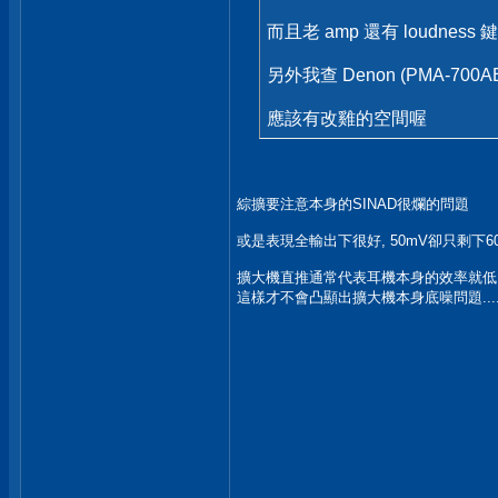
而且老 amp 還有 loudne
另外我查 Denon (PMA-
應該有改雞的空間喔
綜擴要注意本身的SINAD很爛的問題
或是表現全輸出下很好, 50mV卻只剩下60d
擴大機直推通常代表耳機本身的效率就低
這樣才不會凸顯出擴大機本身底噪問題.....