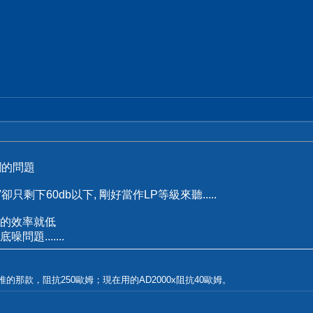
爛的問題
只剩下60db以下, 剛好當作LP等級來聽.....
的效率就低
題.......
推的那款，阻抗250歐姆；現在用的AD2000x阻抗40歐姆。