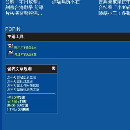
台劇「零日攻擊」
詐騙無所不在
曹興誠被爆抗
刻畫台海戰爭 前導
台卻養「小40
片搭演習警報滿滿
陸籍小三！多
代入感
密照曝
POPIN
主題工具
顯示可列印版本
傳送本頁給好友
發表文章規則
您
不可以
發起新主題
您
不可以
回應主題
您
不可以
上傳附加檔案
您
不可以
編輯您的文章
vB 代碼
打開
表情圖示
打開
[IMG]
代碼
打開
HTML代碼
關閉