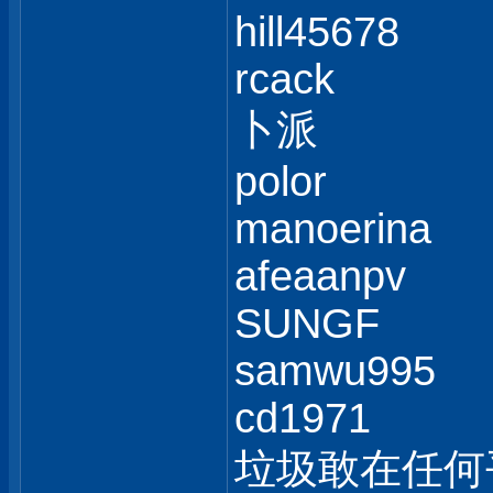
hill45678
rcack
卜派
polor
manoerina
afeaanpv
SUNGF
samwu995
cd1971
垃圾敢在任何