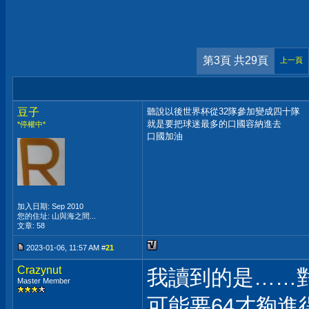
第3頁 共29頁
上一頁
豆子
聽說以後世界杯從32隊參加變成四十隊
就是要把球迷最多的口國容納進去
*停權中*
口國加油
加入日期: Sep 2010
您的住址: 山與海之間...
文章: 58
2023-01-06, 11:57 AM #
21
Crazynut
我讀到的是……
Master Member
可能要64才夠進