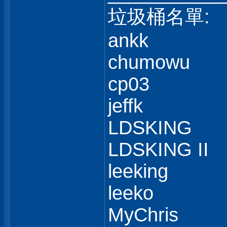
垃圾桶名單:
ankk
chumowu
cp03
jeffk
LDSKING
LDSKING II
leeking
leeko
MyChris