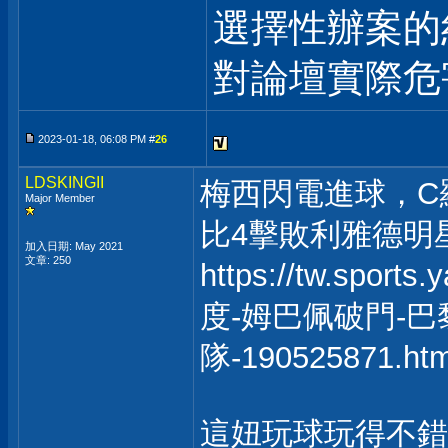
選擇性辦案的
對論壇實際危
2023-01-18, 06:08 PM #
26
LDSKINGII
梅西閃電進球，C
Major Member
比4擊敗利雅德明
加入日期: May 2021
文章: 250
https://tw.sp
度-姆巴佩破門-
隊-190525871.htm
這妞玩球玩得不錯