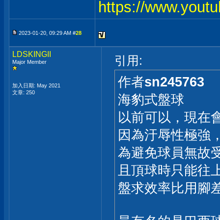
https://www.you
2023-01-20, 09:29 AM #
28
LDSKINGII
引用:
Major Member
作者
sn245763
加入日期: May 2021
文章: 250
海豹式盤球
以前可以，現在
因為汙辱性極強
為避免球員無故
且頂球時只能往
盤求效率比用腳