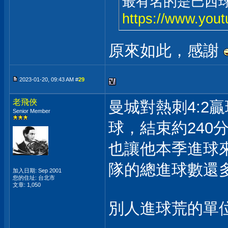
最有名的是巴西球
https://www.you
原來如此，感謝
2023-01-20, 09:43 AM #
29
老飛俠
曼城對熱刺4:2贏
Senior Member
球，結束約240
也讓他本季進球
隊的總進球數還
加入日期: Sep 2001
您的住址: 台北市
文章: 1,050
別人進球荒的單