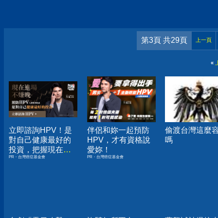
第3頁 共29頁
上一頁
«
立即諮詢HPV！是
伴侶和妳一起預防
偷渡台灣這麼
對自己健康最好的
HPV，才有資格說
嗎
投資，把握現在不
愛妳！
PR・台灣癌症基金會
PR・台灣癌症基金會
嫌晚！