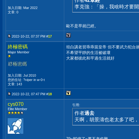
作者
42章經
李克強：「操，我啥時才要開
加入日期: Mar 2022
文章: 0
歐不是早就已經。
2022-10-22, 07:37 PM #
17
終極密碼
坦白講老習乖乖當皇帝 但不要武力犯台
Major Member
不希望平靜的生活被破壞
大家都彼此和平過生活就好
加入日期: Jul 2010
您的住址: ?viper in w-0-t
文章: 143
2022-10-22, 07:47 PM #
18
cys070
引用:
Elite Member
作者
過去
天啊，胡景濤也老太多了吧，
79~80歲了~要不老也難