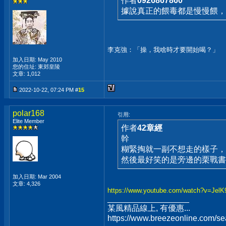
作者
0926867860
據說真正的餵毒都是慢慢餵，
李克強：「操，我啥時才要開始喝？」
加入日期: May 2010
您的住址: 東郊皇陵
文章: 1,012
2022-10-22, 07:24 PM #
15
polar168
引用:
Elite Member
作者
42章經
幹
糊緊掏就一副不想走的樣子，
然後最好笑的是旁邊的栗戰
加入日期: Mar 2004
文章: 4,326
https://www.youtube.com/watch?v=Je
__________________
某風精品線上, 有優惠...
https://www.breezeonline.com/