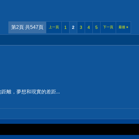
第2頁 共547頁
1
2
3
4
5
上一頁
下一頁
最後
»
距離，夢想和現實的差距...