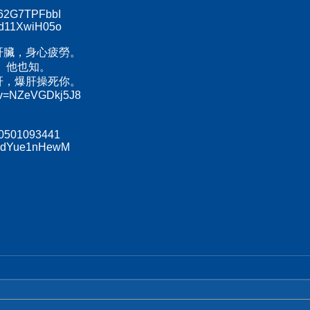
/l62G7TPFbbI
/rd11XwiH05o
肝臟，身心疲勞。
、他也知。
肝，爆肝操死你。
h?v=NZeVGDkj5J8
70501093441
s/xdYue1nHewM