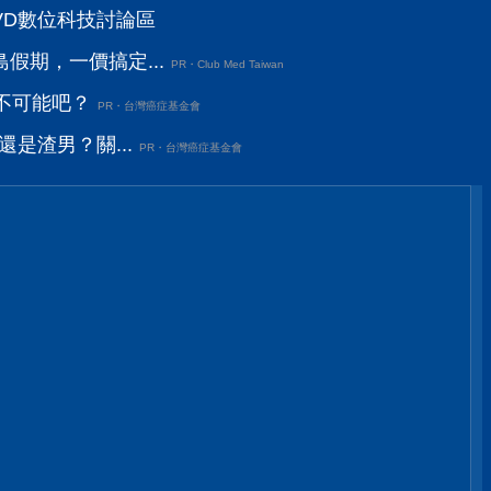
DVD數位科技討論區
假期，一價搞定...
PR・Club Med Taiwan
不可能吧？
PR・台灣癌症基金會
還是渣男？關...
PR・台灣癌症基金會