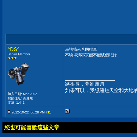
^DS^
慈禧搞來八國聯軍
Senior Member
不曉得清零宗能不能破個紀錄
__________________
路很長，夢卻難圓
如果可以，我想縮短天空和大地的
加入日期: Mar 2002
您的住址: 蒿棘居
文章: 1,442
2022-10-22, 06:28 PM #
11
您也可能喜歡這些文章