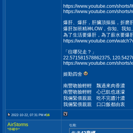
https://www.youtube.com/shorts
https://www.youtube.com/shorts
爆肝、爆肝，肝臟頂摳摳，折磨
爆肝加班精神LOW，你知、我知
為了生活要爆肝，為了薪水要爆
https://www.youtube.com/watc
「往哪兒走？」
22.571581578862375, 120.542
https://www.youtube.com/short
姬勤四舍
南豐吻臉輕輕 飄過來肉香濃
南豐吻臉輕輕 心已飢也迷濛
我倆緊偎親親 吃不完醬汁濃
我倆緊偎親親 口口飯都由衷
2022-10-22, 07:31 PM #
16
AirStorms
引用:
*停權中*