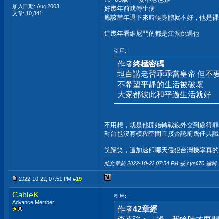
加入日期: Aug 2003
好幾年前就傳生病
文章: 10,841
應該當年退下來時候身體就不好，他是裸
這幾年看維尼鬥的都是江派跳過他
引用:
作者
終極密碼
坦白講老習乖乖當皇帝 但不
不希望平靜的生活被破壞
大家都彼此和平過生活就好
不用想，就是他開始轉戰狼外交到處得罪
對台也沒有模糊空間直接否認前幾任共識
笑歸笑，這加速師哪天侵犯台灣機率真的
此文章於 2022-10-22
07:54 PM
被 cys070 編輯.
2022-10-22, 07:51 PM #
19
CableK
引用:
Advance Member
作者
42章經