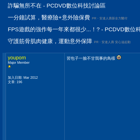
詐騙無所不在 - PCDVD數位科技討論區
一分鐘試算，醫療險+意外險保費
PR・安達人壽新全力醫付
FPS遊戲的強作每一年來都很少...！? - PCDVD數
守護筋骨肌肉健康，運動意外保障
PR・安達人壽 安心溢起動
youporn
習包子一臉不甘我事的鳥樣
Major Member
加入日期: Mar 2012
文章: 196