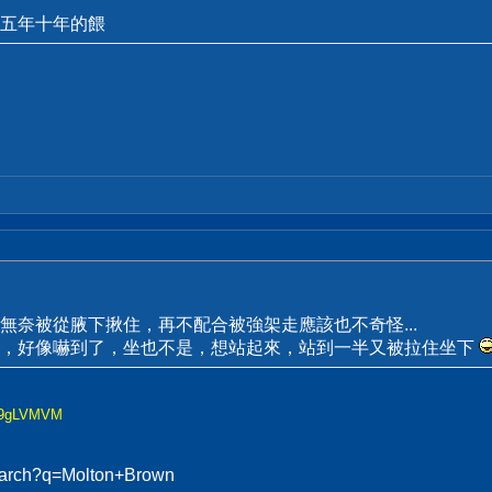
五年十年的餵
無奈被從腋下揪住，再不配合被強架走應該也不奇怪...
書，好像嚇到了，坐也不是，想站起來，站到一半又被拉住坐下
lK9gLVMVM
search?q=Molton+Brown