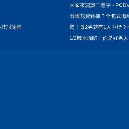
大家來認識三疊字 - PC
出國花費難抓？全包式海島
位科技討論區
驚！每2男就有1人中標？
1/2機率淪陷！你是好男人