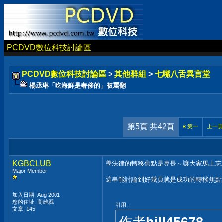
PCDVD數位科技討論區
PCDVD數位科技討論區
>
其他群組
>
七嘴八舌異言堂
楊丞琳「吃海鮮是奢侈的」被罵翻
第5頁 共42頁
«
第一
上一
KGBCLUB
學法律的轉移焦點是專長～讓大家馬上忘
Major Member
這串能討論到好幾頁就是成功的轉移焦點
加入日期: Aug 2001
您的住址: 高雄縣
引用:
文章: 145
作者
hill45678