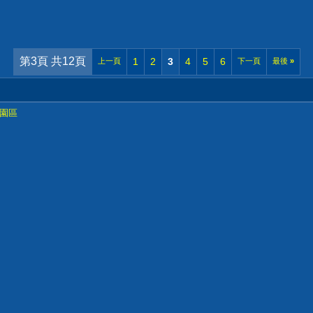
第3頁 共12頁
1
2
3
4
5
6
上一頁
下一頁
最後
»
園區