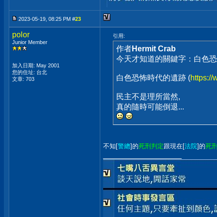
2023-05-19, 08:25 PM #
23
polor
引用:
Junior Member
作者
Hermit Crab
今天才知道的關鍵字：白色恐
加入日期: May 2001
您的住址: 台北
白色恐怖時代的遺跡 (
https:
文章: 703
民主不是理所當然,
真的隨時可能倒退...
不知[
警總
]的
死刑判定
跟現在[
法院
]的
死
__________________