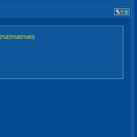
9C%92%E5%8D%80
)