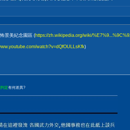
怖景美紀念園區 (
https://zh.wikipedia.org/wiki/%E7%9...%
//www.youtube.com/watch?v=dQfOULLsKfk
)
刑判定
有何差異?