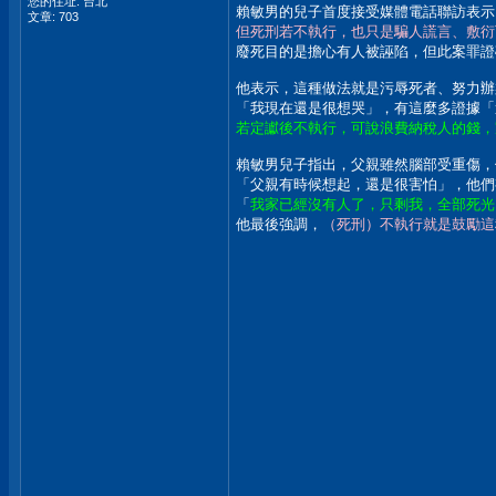
您的住址: 台北
賴敏男的兒子首度接受媒體電話聯訪表示
文章: 703
但死刑若不執行，也只是騙人謊言、敷衍
廢死目的是擔心有人被誣陷，但此案罪證
他表示，這種做法就是污辱死者、努力辦
「我現在還是很想哭」，有這麼多證據「
若定讞後不執行，可說浪費納稅人的錢，
賴敏男兒子指出，父親雖然腦部受重傷，
「父親有時候想起，還是很害怕」，他們
「
我家已經沒有人了，只剩我，全部死光
他最後強調，
（死刑）不執行就是鼓勵這