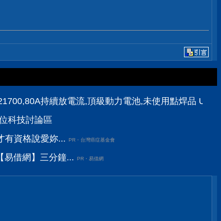
21700,80A持續放電流,頂級動力電池,未使用點焊品 US21700
D數位科技討論區
有資格說愛妳...
PR・台灣癌症基金會
易借網】三分鐘...
PR・易借網