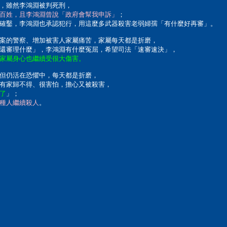
，雖然李鴻淵被判死刑，
百姓，且李鴻淵曾說「政府會幫我申訴」
；
確鑿，李鴻淵也承認犯行，用這麼多武器殺害老弱婦孺「有什麼好再審」。
案的警察、增加被害人家屬痛苦，家屬每天都是折磨，
還審理什麼」，李鴻淵有什麼冤屈，希望司法「速審速決」，
家屬身心也繼續受很大傷害。
但仍活在恐懼中，每天都是折磨，
有家歸不得、很害怕，擔心又被殺害，
了
」；
種人繼續殺人
。