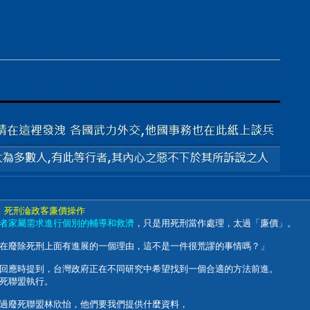
專家：死刑淪政客廉價操作
者家屬需求進行個別的輔導和救濟
，只是用死刑當作處理，太過「廉價」。
在廢除死刑上面有進展的一個理由，這不是一件很荒謬的事情嗎？」
回應時提到，台灣政府正在不同研究中希望找到一個合適的方法前進。
死聯盟執行。
過廢死聯盟林欣怡，他們要我們提供什麼資料，