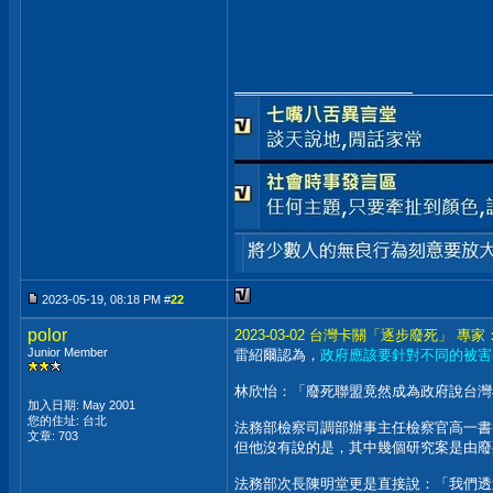
__________________
2023-05-19, 08:18 PM #
22
polor
2023-03-02 台灣卡關「逐步廢死」 
Junior Member
雷紹爾認為，
政府應該要針對不同的被害
林欣怡：「廢死聯盟竟然成為政府說台灣
加入日期: May 2001
您的住址: 台北
法務部檢察司調部辦事主任檢察官高一書
文章: 703
但他沒有說的是，其中幾個研究案是由廢
法務部次長陳明堂更是直接說：「我們透