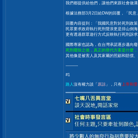
我們都提供給他們，讓他們來跟社會做溝
根據法務部3月2日給DW的回覆，「民
回覆內容提到：「我國民意對於死刑政策
民眾要求政府執行死刑聲浪更是排山倒海
更有透過群眾遊行方式反映執行死刑訴求
國際專家也認為，在台灣承諾逐步邁向廢
死刑廢除之後，真正的替代方案是什麼，
其他像是被害人及其家屬的照顧和賠償、
----------
#1
路人
沒有權力談「
原諒
」，只有
上帝和受
__________________