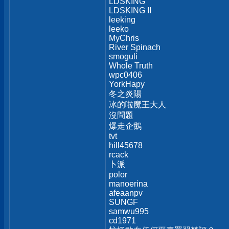
LDSKING
LDSKING II
leeking
leeko
MyChris
River Spinach
smoguli
Whole Truth
wpc0406
YorkHapy
冬之炎陽
冰的啦魔王大人
沒問題
爆走企鵝
tvt
hill45678
rcack
卜派
polor
manoerina
afeaanpv
SUNGF
samwu995
cd1971