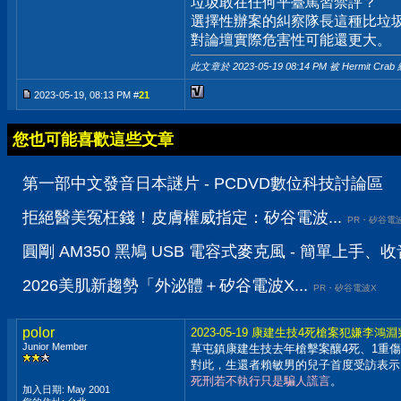
垃圾敢在任何平臺罵習禁評？
選擇性辦案的糾察隊長這種比垃圾
對論壇實際危害性可能還更大。
此文章於 2023-05-19
08:14 PM
被 Hermit Crab
2023-05-19, 08:13 PM #
21
您也可能喜歡這些文章
第一部中文發音日本謎片 - PCDVD數位科技討論區
拒絕醫美冤枉錢！皮膚權威指定：矽谷電波...
PR・矽谷電
圓剛 AM350 黑鳩 USB 電容式麥克風 - 簡單上手
2026美肌新趨勢「外泌體＋矽谷電波X...
PR・矽谷電波X
polor
2023-05-19 康建生技4死槍案犯嫌李
Junior Member
草屯鎮康建生技去年槍擊案釀4死、1重
對此，生還者賴敏男的兒子首度受訪表示
死刑若不執行只是騙人謊言
。
加入日期: May 2001