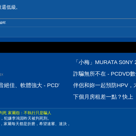
還低級,
 編輯.
「小梅」MURATA S0NY 
詐騙無所不在 - PCDV
波X
、收音絕佳、軟體強大 - PCDVD數位科技討論區
伴侶和妳一起預防HPV，才
下個月房租差一點？快上【
鴻淵判死 家屬怨：不執行只是騙人
傷，犯嫌李鴻淵昨天被判死刑。
，家屬每天都是折磨，希望速審、速決，