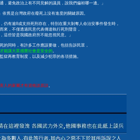
通，避免政治上有不同見解的議員，說我們偏袒哪一邊。」
意」依舊是台灣政府在廢死上沒有進度的關鍵原因。
，仍有逾8成支持死刑存在，特別在重大剝奪人命治安事件發生時，
而來，不僅透過民意代表傳達執行死刑聲音，
，這些皆是我國政府所不能忽視民意。」
死的同時，有許多工作應該要做，包括告訴民眾，
才能讓大眾感覺社會是安全的
。
監獄再教育制度，以及減少犯罪的各項措施。
害人的家屬才有資格談原諒
。