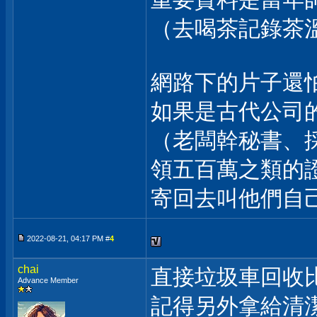
（去喝茶記錄茶
網路下的片子還
如果是古代公司
（老闆幹秘書、
領五百萬之類的
寄回去叫他們自
2022-08-21, 04:17 PM #
4
chai
直接垃圾車回收
Advance Member
記得另外拿給清