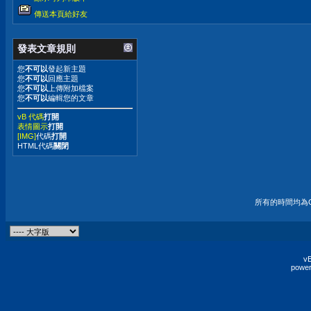
傳送本頁給好友
發表文章規則
您
不可以
發起新主題
您
不可以
回應主題
您
不可以
上傳附加檔案
您
不可以
編輯您的文章
vB 代碼
打開
表情圖示
打開
[IMG]
代碼
打開
HTML代碼
關閉
所有的時間均為G
vB
power