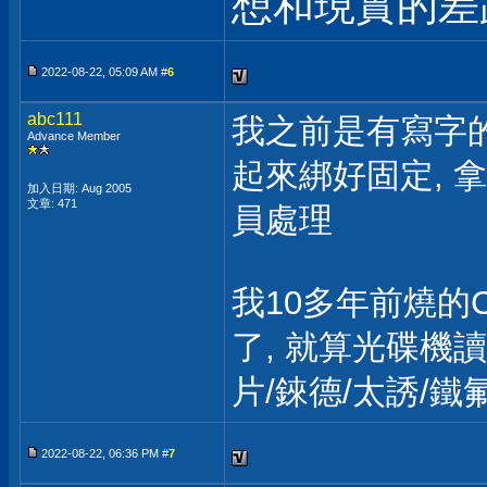
想和現實的差距
2022-08-22, 05:09 AM #
6
abc111
我之前是有寫字的
Advance Member
起來綁好固定, 
加入日期: Aug 2005
文章: 471
員處理
我10多年前燒的
了, 就算光碟機
片/錸德/太誘/鐵氟
2022-08-22, 06:36 PM #
7