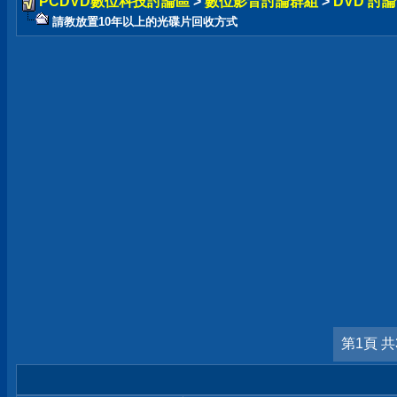
PCDVD數位科技討論區
>
數位影音討論群組
>
DVD 討
請教放置10年以上的光碟片回收方式
第1頁 共