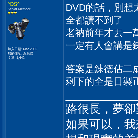
^DS^
DVD的話，別想
Senior Member
全都讀不到了
老衲前年才丟一
一定有人會講是
加入日期: Mar 2002
您的住址: 蒿棘居
文章: 1,442
答案是錸德佔二
剩下的全是日製
___________
路很長，夢卻
如果可以，我