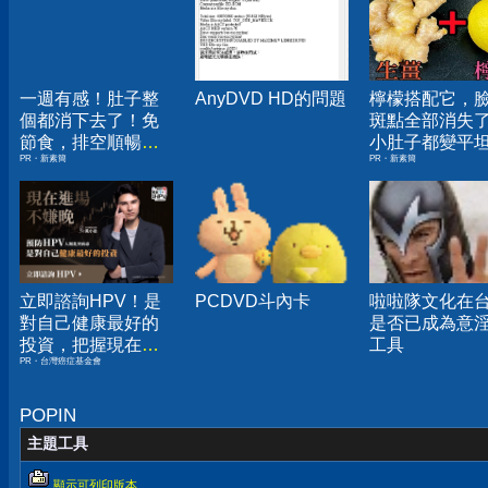
一週有感！肚子整
AnyDVD HD的問題
檸檬搭配它，
個都消下去了！免
斑點全部消失
節食，排空順暢就
小肚子都變平
PR・新素簡
PR・新素簡
夠
立即諮詢HPV！是
PCDVD斗內卡
啦啦隊文化在
對自己健康最好的
是否已成為意
投資，把握現在不
工具
PR・台灣癌症基金會
嫌晚！
POPIN
主題工具
顯示可列印版本