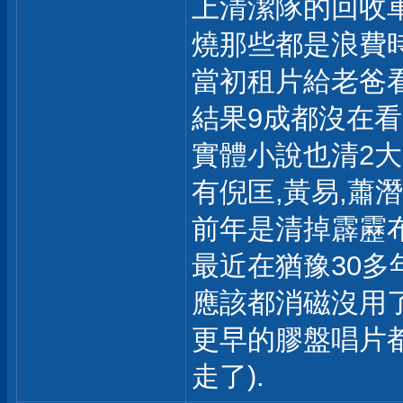
上清潔隊的回收車
燒那些都是浪費時
當初租片給老爸看
結果9成都沒在看
實體小說也清2大
有倪匡,黃易,蕭潛
前年是清掉霹靂
最近在猶豫30多
應該都消磁沒用了
更早的膠盤唱片都
走了).