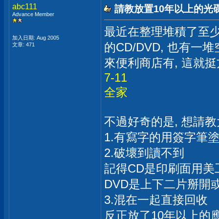
abc111
請教放置10年以上的光
Advance Member
最近在整理堆積了至少
加入日期: Aug 2005
的CD/DVD, 也有
文章: 471
來便利商店有, 這就
7-11
全家
不過好奇的是, 想請教
1.有寫字的用簽字筆
2.破壞到讀不到
記得CD是印刷面用美
DVD是上下二片掰開
3.混在一起直接回收
反正放了10年以上的