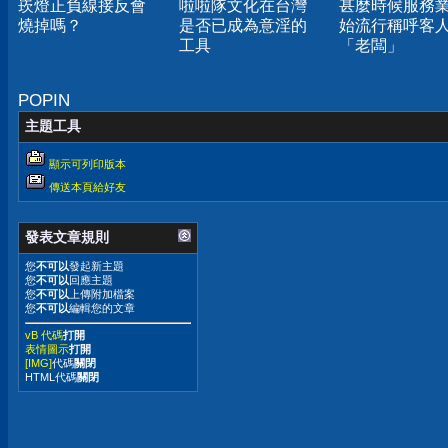
崁燈正負線接反會
啦啦隊文化在台灣
甚麼時候服務
燒掉嗎？
是否已成為意淫的
始流行稱呼客
工具
「老闆」
POPIN
主題工具
顯示可列印版本
傳送本頁給好友
發表文章規則
您
不可以
發起新主題
您
不可以
回應主題
您
不可以
上傳附加檔案
您
不可以
編輯您的文章
vB 代碼
打開
表情圖示
打開
[IMG]
代碼
關閉
HTML代碼
關閉