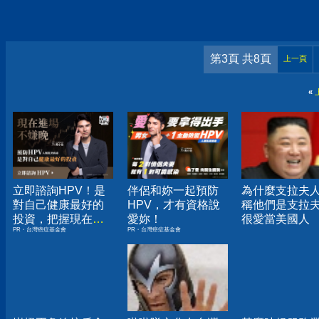
第3頁 共8頁
上一頁
«
立即諮詢HPV！是
伴侶和妳一起預防
為什麼支拉夫
對自己健康最好的
HPV，才有資格說
稱他們是支拉
投資，把握現在不
愛妳！
很愛當美國人
PR・台灣癌症基金會
PR・台灣癌症基金會
嫌晚！