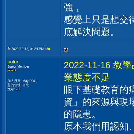
強，
感覺上只是想交
底解決問題。
2022-12-12, 04:54 PM #
29
polor
2022-11-1
Junior Member
業態度不足
加入日期: May 2001
您的住址: 台北
眼下基礎教育的
文章: 703
資」的來源與現
的隱患。
原本我們用認知