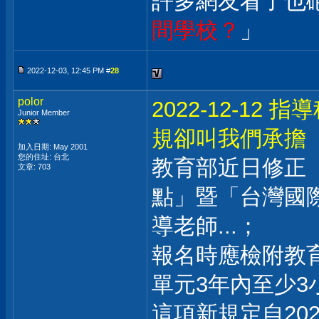
許多網友看了也
間學校？
」
2022-12-03, 12:45 PM #
28
polor
2022-12-1
Junior Member
規卻叫我們承擔
加入日期: May 2001
您的住址: 台北
教育部近日修正
文章: 703
點」暨「台灣國
導老師...；
報名時應檢附教
單元3年內至少
這項新規定自20