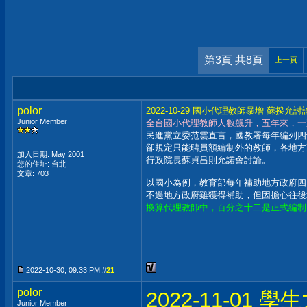
第3頁 共8頁
上一頁
polor
2022-10-29 國小代理教師暴增 蘇揆允討
Junior Member
全台國小代理教師人數飆升，五年來，一
民進黨立委范雲直言，國教署每年編列四
卻規定只能聘員額編制外的教師，各地方
加入日期: May 2001
行政院長蘇貞昌則允諾會討論。
您的住址: 台北
文章: 703
以國小為例，教育部每年補助地方政府四
不過地方政府雖獲得補助，但因擔心往後
換算代理教師中，百分之十二是正式編制
2022-10-30, 09:33 PM #
21
polor
2022-11-01
Junior Member