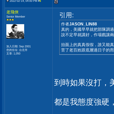
2022-02-14, 04:00 PM #
6
老飛俠
引用:
Senior Member
作者
JASON_LIN88
真的，美國早早就把部隊調過
說不定早就講好，作場戲讓兩
抬面上的真真假假，誰又能真
加入日期: Sep 2001
苦了老百姓跟底層過日子的而已.
您的住址: 台北市
文章: 1,050
到時如果沒打，
都是我態度強硬