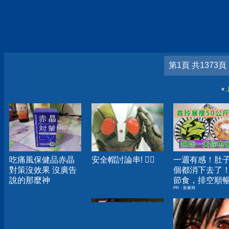
第1頁 共1373頁
«
吃痛風保健品赤晶
安全帽討論串! ‍
一週有感！肚
對策沒效果 沒廣告
個都消下去了
說的那麼神
節食，排空順
PR・新素簡
夠