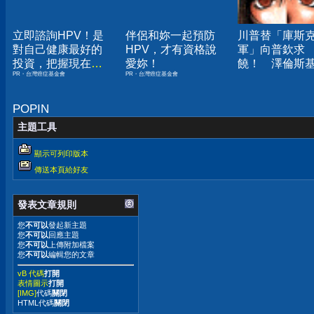
立即諮詢HPV！是
伴侶和妳一起預防
川普替「庫斯
對自己健康最好的
HPV，才有資格說
軍」向普欽求
投資，把握現在不
愛妳！
饒！ 澤倫斯
PR・台灣癌症基金會
PR・台灣癌症基金會
嫌晚！
根本沒被圍困
POPIN
主題工具
顯示可列印版本
傳送本頁給好友
發表文章規則
您
不可以
發起新主題
您
不可以
回應主題
您
不可以
上傳附加檔案
您
不可以
編輯您的文章
vB 代碼
打開
表情圖示
打開
[IMG]
代碼
關閉
HTML代碼
關閉