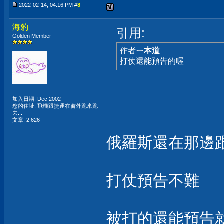
2022-02-14, 04:16 PM #
8
海豹
引用:
Golden Member
作者
ㄧ本道
打仗還能預告的喔
加入日期: Dec 2002
您的住址: 飛機跟捷運在窗外跑來跑
去...
文章: 2,626
俄羅斯還在那邊
打仗預告不難
被打的還能預告就