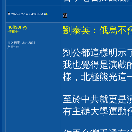
2022-02-14, 04:00 PM #
4
holisonyy
劉泰英：俄烏不
*停權中*
加入日期: Jan 2017
文章: 46
劉公都這樣明示
我也覺得是演戲
樣，北極熊光這
至於中共就更是
有主辦大學運動