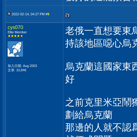
2022-02-14, 04:27 PM #
9
cys070
老俄一直想要東
Elite Member
持該地區噁心烏
烏克蘭這國家東
加入日期: Aug 2003
文章: 10,846
好
之前克里米亞鬧
劃給烏克蘭
那邊的人就不認