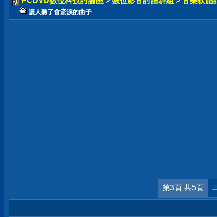
PCDVD數位科技討論區
>
數位影音討論群組
>
音樂軟體
讓人聽了會流淚的曲子
第3頁 共5頁