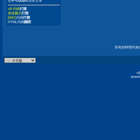
您
不可以
編輯您的文章
vB 代碼
打開
表情圖示
打開
[IMG]
代碼
打開
HTML代碼
關閉
所有的時間均為G
vB
power