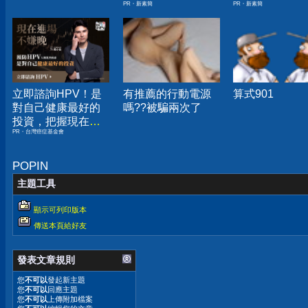
PR・新素簡
PR・新素簡
小！
立即諮詢HPV！是
有推薦的行動電源
算式901
對自己健康最好的
嗎??被騙兩次了
投資，把握現在不
PR・台灣癌症基金會
嫌晚！
POPIN
主題工具
顯示可列印版本
傳送本頁給好友
發表文章規則
您
不可以
發起新主題
您
不可以
回應主題
您
不可以
上傳附加檔案