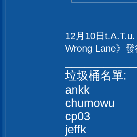
12月10日t.A.T.
Wrong Lane
___________
垃圾桶名單:
ankk
chumowu
cp03
jeffk