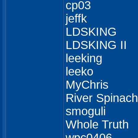
cp03
jeffk
LDSKING
LDSKING II
leeking
leeko
MyChris
River Spinach
smoguli
Whole Truth
wpc0406