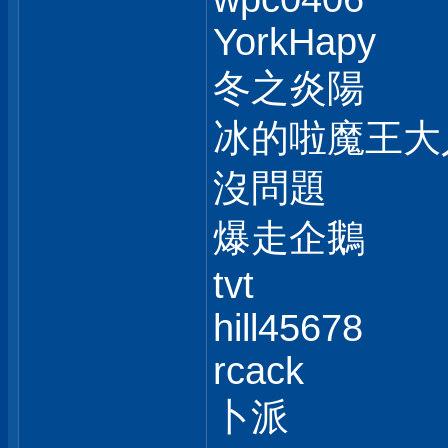
YorkHapy
冬之炎陽
冰的啦魔王大
沒問題
爆走企鵝
tvt
hill45678
rcack
卜派