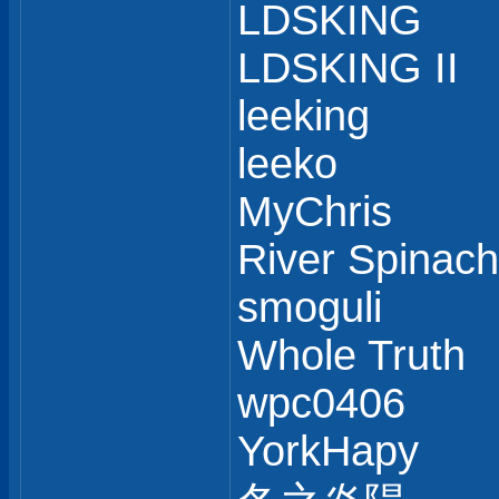
LDSKING
LDSKING II
leeking
leeko
MyChris
River Spinach
smoguli
Whole Truth
wpc0406
YorkHapy