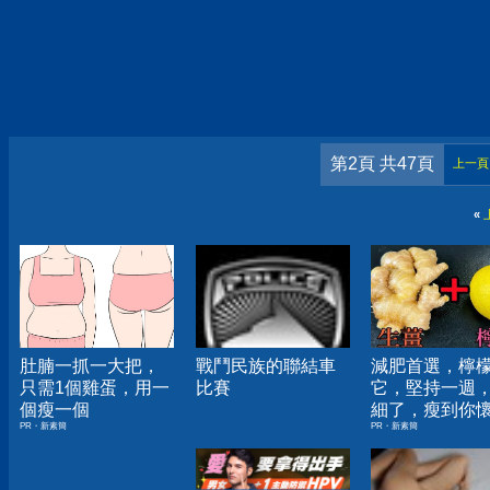
第2頁 共47頁
上一頁
«
肚腩一抓一大把，
戰鬥民族的聯結車
減肥首選，檸
只需1個雞蛋，用一
比賽
它，堅持一週
個瘦一個
細了，瘦到你
PR・新素簡
PR・新素簡
人生