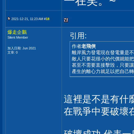
一在笑。~
2021-12-21, 11:23 AM #
18
爆走企鵝
引用:
Silent Member
作者
老飛俠
加入日期: Jun 2021
離岸風力發電現在發電量是不
文章: 0
敵人只要花很小的代價就能把
甚至不需要直接擊毁，只要讓
產生的離心力就足以把自己轉
這裡是不是有什
在戰爭中要破壞