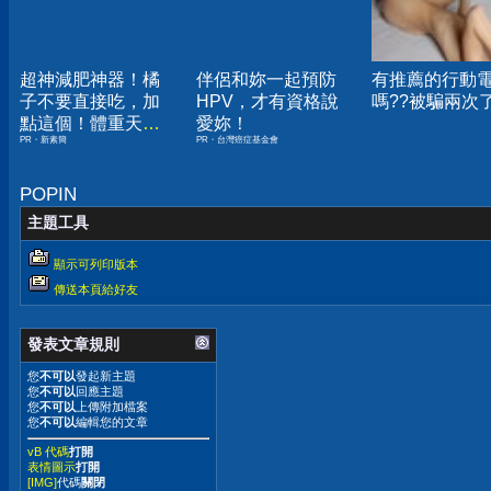
超神減肥神器！橘
伴侶和妳一起預防
有推薦的行動
子不要直接吃，加
HPV，才有資格說
嗎??被騙兩次
點這個！體重天天
愛妳！
PR・新素簡
PR・台灣癌症基金會
下降
POPIN
主題工具
顯示可列印版本
傳送本頁給好友
發表文章規則
您
不可以
發起新主題
您
不可以
回應主題
您
不可以
上傳附加檔案
您
不可以
編輯您的文章
vB 代碼
打開
表情圖示
打開
[IMG]
代碼
關閉