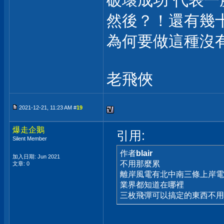
破壞成功 代表
然後？！還有幾
為何要做這種沒
老飛俠
2021-12-21, 11:23 AM #
19
爆走企鵝
引用:
Silent Member
作者
blair
加入日期: Jun 2021
不用那麼累
文章: 0
離岸風電有北中南三條上岸電
業界都知道在哪裡
三枚飛彈可以搞定的東西不用