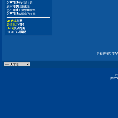
您
不可以
發起新主題
您
不可以
回應主題
您
不可以
上傳附加檔案
您
不可以
編輯您的文章
vB 代碼
打開
表情圖示
打開
[IMG]
代碼
打開
HTML代碼
關閉
所有的時間均為G
vB
power