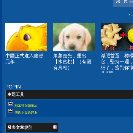
第1頁 
«
中國正式進入慶豐
蕭蕭走光，露出
減肥首選，檸
元年
【水蜜桃】（有圖
它，堅持一週
有真相）
細了，瘦到你
PR・新素簡
人生
POPIN
主題工具
顯示可列印版本
傳送本頁給好友
發表文章規則