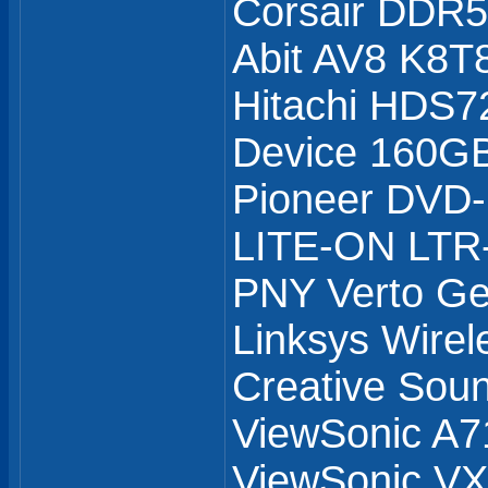
Corsair DDR
Abit AV8 K8T
Hitachi HDS7
Device 160GB
Pioneer DVD
LITE-ON LTR
PNY Verto G
Linksys Wirel
Creative Soun
ViewSonic A7
ViewSonic 