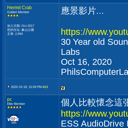
Hermit Crab
應景影片...
Golden Member
加入日期: Oct 2017
https://www.yo
您的住址: 象山公園
文章: 2,894
30 Year old Soun
Labs
Oct 16, 2020
PhilsComputerL
2020-10-18, 10:09 PM #
13
pc
個人比較懷念這
Elite Member
https://www.you
ESS AudioDrive 