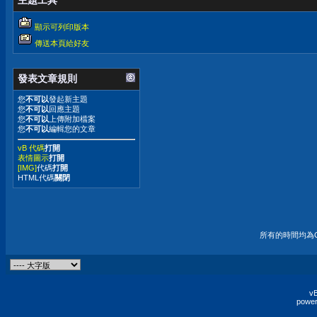
主題工具
顯示可列印版本
傳送本頁給好友
發表文章規則
您
不可以
發起新主題
您
不可以
回應主題
您
不可以
上傳附加檔案
您
不可以
編輯您的文章
vB 代碼
打開
表情圖示
打開
[IMG]
代碼
打開
HTML代碼
關閉
所有的時間均為G
vB
power