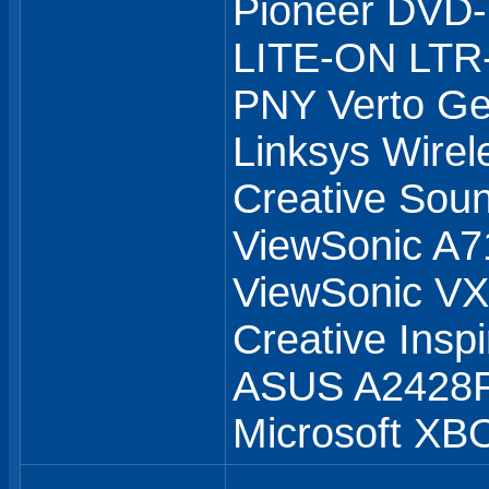
Pioneer DVD
LITE-ON LTR
PNY Verto G
Linksys Wirel
Creative Soun
ViewSonic A7
ViewSonic 
Creative Insp
ASUS A2428
Microsoft XB