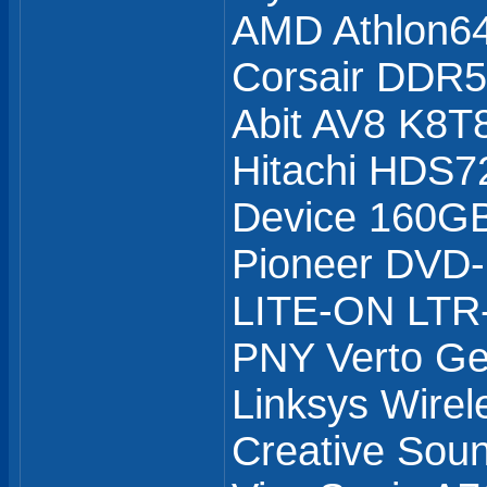
AMD Athlon6
Corsair DDR
Abit AV8 K8T
Hitachi HDS7
Device 160GB
Pioneer DVD
LITE-ON LTR
PNY Verto G
Linksys Wirel
Creative Soun