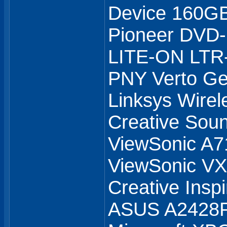
Device 160GB
Pioneer DVD
LITE-ON LTR
PNY Verto G
Linksys Wirel
Creative Soun
ViewSonic A7
ViewSonic 
Creative Insp
ASUS A2428