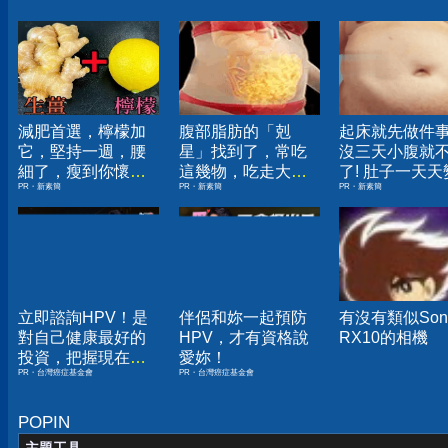
減肥首選，檸檬加
腹部脂肪的「剋
起床就先做件
它，堅持一週，腰
星」找到了，常吃
沒三天小腹就
細了，瘦到你懷疑
這幾物，吃走大肚
了! 肚子一天天
PR・新素簡
PR・新素簡
PR・新素簡
人生
囊，瘦出小蠻腰
小！
立即諮詢HPV！是
伴侶和妳一起預防
有沒有類似Son
對自己健康最好的
HPV，才有資格說
RX10的相機
投資，把握現在不
愛妳！
PR・台灣癌症基金會
PR・台灣癌症基金會
嫌晚！
POPIN