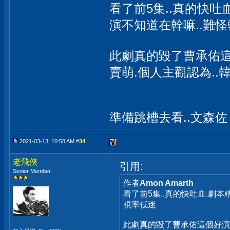
看了前5集..真的快吐
演不知道在幹嘛..難
此劇真的毀了曹承佑這
賣萌.個人主觀認為.
準備跳槽去看..文森
2021-03-13, 10:58 AM #
34
老飛俠
引用:
Senior Member
作者
Amon Amarth
看了前5集..真的快吐血.劇
視率低迷
此劇真的毀了曹承佑這個好演員