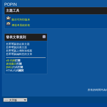
POPIN
主題工具
顯示可列印版本
傳送本頁給好友
發表文章規則
您
不可以
發起新主題
您
不可以
回應主題
您
不可以
上傳附加檔案
您
不可以
編輯您的文章
vB 代碼
打開
表情圖示
打開
[IMG]
代碼
打開
HTML代碼
關閉
所有的時間均為G