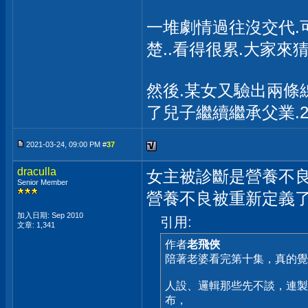
一堆劇情過往沒交代.
楚..看得很累.大家來
然後.某女又驗出兩條線
了兒子繼續繼承父業.
2021-03-24, 09:00 PM #
37
draculla
女主被診斷是營養不良....
Senior Member
營養不良被重新定義了....
加入日期: Sep 2010
引用:
文章: 1,341
作者
老飛俠
陪著老婆看完第十集，真的覺
人設、邏輯那些先不談，連製
布，