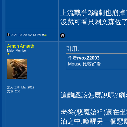
上流戰爭2編劇也崩掉
沒戲可看只剩文森佐
2021-03-20, 02:13 PM #
36
Amon Amarth
引用:
Major Member
作者
ryox22003
Mouse 比較好看
加入日期: Mar 2012
文章: 260
這齣戲該怎麼說呢?劇
老爸(惡魔始祖)還在坐
泊之中.喚醒另一個惡魔