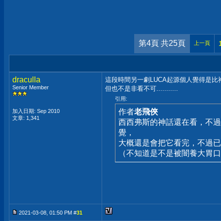
第4頁 共25頁
上一頁
draculla
這段時間另一劇LUCA起源個人覺得是比神話好
Senior Member
但也不是非看不可...........
引用:
作者
老飛俠
加入日期: Sep 2010
文章: 1,341
西西弗斯的神話還在看，不過
覺，
大概還是會把它看完，不過已
（不知道是不是被闇養大胃口
2021-03-08, 01:50 PM #
31