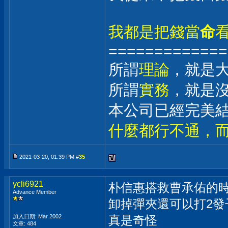
我都是把錢當
命
=============
所謂
理論
，就是
所謂
實務
，就是
本公司已經完美
什麼都行不通，
2021-03-20, 01:39 PM #
35
ycli6921
朴信惠搭救曹承佑的
Advance Member
卸掉彈夾還可以打2發
加入日期: Mar 2002
真是奇怪
文章: 484