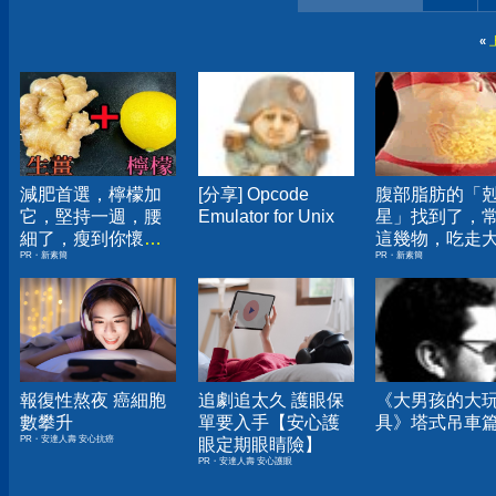
«
減肥首選，檸檬加
[分享] Opcode
腹部脂肪的「
它，堅持一週，腰
Emulator for Unix
星」找到了，
細了，瘦到你懷疑
這幾物，吃走
PR・新素簡
PR・新素簡
人生
囊，瘦出小蠻
報復性熬夜 癌細胞
追劇追太久 護眼保
《大男孩的大
數攀升
單要入手【安心護
具》塔式吊車
PR・安達人壽 安心抗癌
眼定期眼睛險】
PR・安達人壽 安心護眼