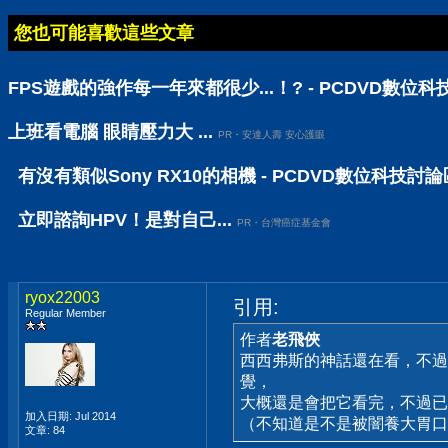
您也可能喜歡這些文章
FPS遊戲的強作每一年來都很少...！? - PCDVD數位
上班看電腦 眼睛壓力大 ...
PR・安達人壽 安心護眼
有沒有類似Sony RX10的相機 - PCDVD數位科技討論
立即諮詢HPV！是對自己...
PR・台灣癌症基金會
ryox22003
引用:
Regular Member
作者
老飛俠
西西弗斯的神話還在看，不過
覺，
大概還是會把它看完，不過已
加入日期: Jul 2014
（不知道是不是被闇養大胃口
文章: 84