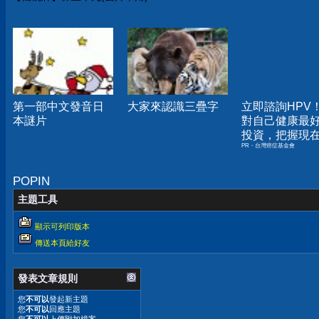
觀看次數 44,505次
第一部中文發音日
大家來認識三疊字
立即諮詢HPV
本謎片
對自己健康最
投資，把握現
PR・台灣癌症基金會
嫌晚！
POPIN
主題工具
顯示可列印版本
傳送本頁給好友
發表文章規則
您
不可以
發起新主題
您
不可以
回應主題
您
不可以
上傳附加檔案