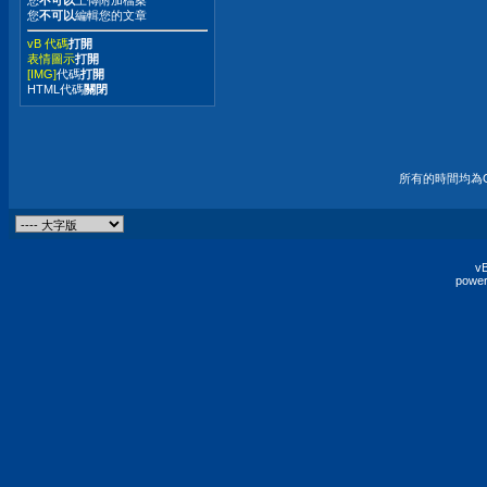
您
不可以
編輯您的文章
vB 代碼
打開
表情圖示
打開
[IMG]
代碼
打開
HTML代碼
關閉
所有的時間均為G
vB
power