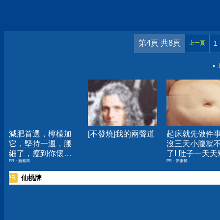
第4頁 共8頁
1
上一頁
«
減肥首選，檸檬加
[不發燒]我的兩聲道
起床就先做件
它，堅持一週，腰
沒三天小腹就
細了，瘦到你懷疑
了! 肚子一天天
PR・新素簡
PR・新素簡
人生
小！
仙桃牌
PR