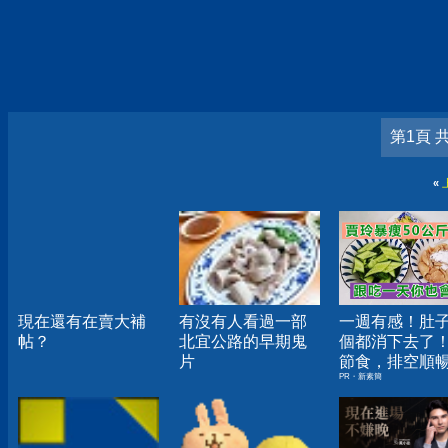
第1頁 
«
現在還有在賣大補
有沒有人看過一部
一週有感！肚
帖？
北宜公路的早期鬼
個都消下去了
片
節食，排空順
PR・新素簡
夠