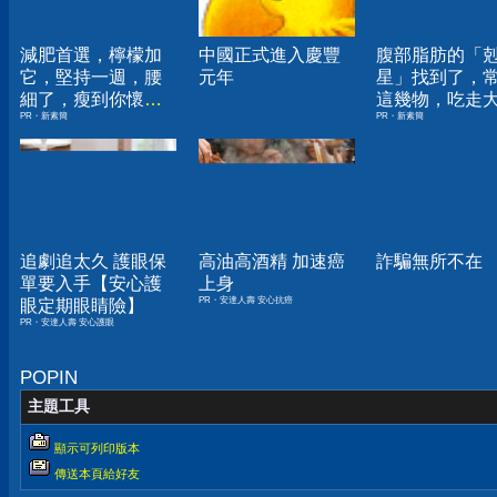
減肥首選，檸檬加
中國正式進入慶豐
腹部脂肪的「
它，堅持一週，腰
元年
星」找到了，
細了，瘦到你懷疑
這幾物，吃走
PR・新素簡
PR・新素簡
人生
囊，瘦出小蠻
追劇追太久 護眼保
高油高酒精 加速癌
詐騙無所不在
單要入手【安心護
上身
PR・安達人壽 安心抗癌
眼定期眼睛險】
PR・安達人壽 安心護眼
POPIN
主題工具
顯示可列印版本
傳送本頁給好友