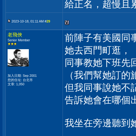
給正名，超慢且
2023-10-18, 01:11 AM #
29
老飛俠
前陣子有美國同
Senior Member
她去西門町逛，
同事教她下班先
（我們幫她訂的
加入日期: Sep 2001
您的住址: 台北市
文章: 1,050
但我同事說她不記
告訴她會在哪個
我坐在旁邊聽到