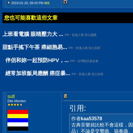
2019-01-20, 09:43 PM #
21
您也可能喜歡這些文章
上班看電腦 眼睛壓力大 ...
PR・安達人壽 安心護眼
甜點手搖下午茶 癌細胞易...
PR・安達人壽 安心抗癌
伴侶和妳一起預防HPV，...
PR・台灣癌症基金會
經常加班飯局應酬 癌症暴...
PR・安達人壽 安心抗癌
sutl
Elite Member
引用:
作者
kaa53578
古典音樂就比較不會這樣，因
品）不論是交響曲、協奏曲、