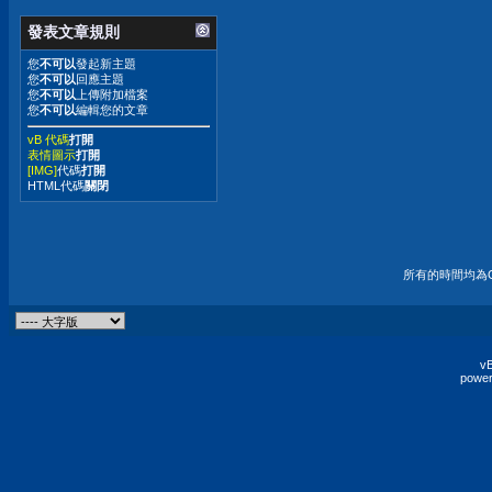
發表文章規則
您
不可以
發起新主題
您
不可以
回應主題
您
不可以
上傳附加檔案
您
不可以
編輯您的文章
vB 代碼
打開
表情圖示
打開
[IMG]
代碼
打開
HTML代碼
關閉
所有的時間均為G
vB
power