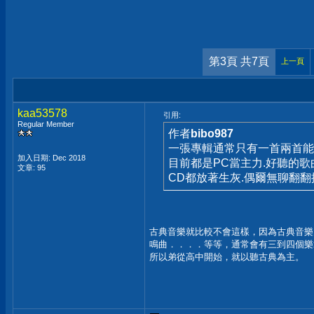
第3頁 共7頁
上一頁
kaa53578
引用:
Regular Member
作者
bibo987
一張專輯通常只有一首兩首能聽
加入日期: Dec 2018
目前都是PC當主力.好聽的歌
文章: 95
CD都放著生灰.偶爾無聊翻翻
古典音樂就比較不會這樣，因為古典音樂
鳴曲．．．．等等，通常會有三到四個樂
所以弟從高中開始，就以聽古典為主。