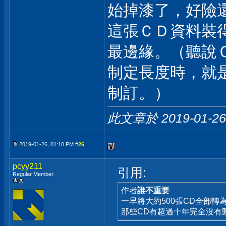
始掉漆了，好險
這張ＣＤ資料裝
最邊緣。（聽說
制定長度時，就
制訂。）
此文章於 2019-01-2
2019-01-26, 01:10 PM #
26
pcyy211
引用:
Regular Member
作者
誰不重要
一早將大約500張CD全部轉
那些CD有超過十年完全沒有