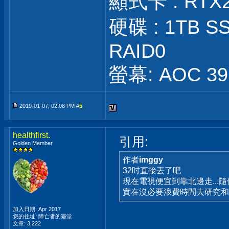
顯式卡 : RTX
硬碟 : 1TB SS
RAID0
螢幕: AOC 39 
2019-01-07, 02:08 PM #
5
healthfirst.
引用:
Golden Member
作者
imggy
32吋直接丟了吧
現在電視便宜到靠北邊走...
實在沒必要浪費時間去研究和
加入日期: Apr 2017
您的住址: 陣亡者的靈堂
文章: 3,222