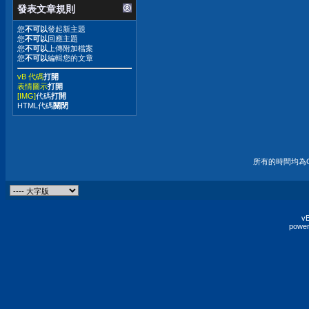
發表文章規則
您
不可以
發起新主題
您
不可以
回應主題
您
不可以
上傳附加檔案
您
不可以
編輯您的文章
vB 代碼
打開
表情圖示
打開
[IMG]
代碼
打開
HTML代碼
關閉
所有的時間均為G
vB
power