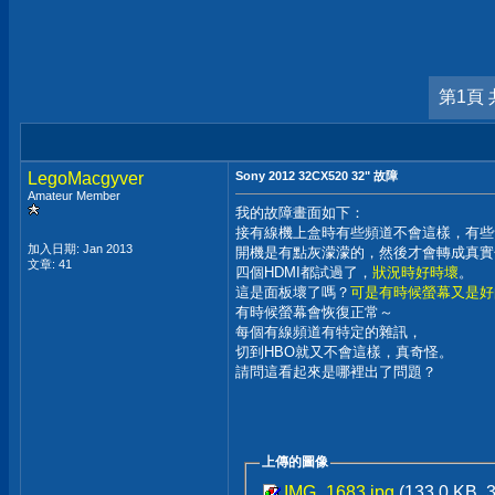
第1頁 
LegoMacgyver
Sony 2012 32CX520 32" 故障
Amateur Member
我的故障畫面如下：
接有線機上盒時有些頻道不會這樣，有些
加入日期: Jan 2013
開機是有點灰濛濛的，然後才會轉成真實
文章: 41
四個HDMI都試過了，
狀況時好時壞
。
這是面板壞了嗎？
可是有時候螢幕又是好
有時候螢幕會恢復正常～
每個有線頻道有特定的雜訊，
切到HBO就又不會這樣，真奇怪。
請問這看起來是哪裡出了問題？
上傳的圖像
IMG_1683.jpg
(133.0 KB,