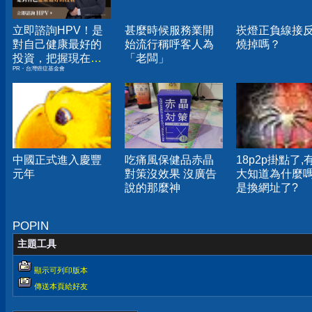
立即諮詢HPV！是
甚麼時候服務業開
崁燈正負線接
對自己健康最好的
始流行稱呼客人為
燒掉嗎？
投資，把握現在不
「老闆」
PR・台灣癌症基金會
嫌晚！
中國正式進入慶豐
吃痛風保健品赤晶
18p2p掛點了,
元年
對策沒效果 沒廣告
大知道為什麼嗎
說的那麼神
是換網址了?
POPIN
主題工具
顯示可列印版本
傳送本頁給好友